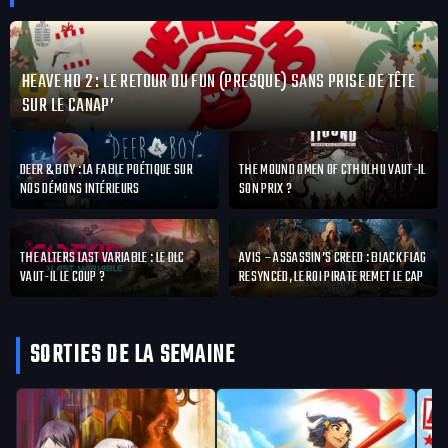
HEAVE HO 2 : LE RETOUR DU FUN (PRESQUE) SANS PRISE DE TÊTE
SUR LE CANAP’
DEER & BOY : LA FABLE POÉTIQUE SUR
THE MOUND OMEN OF CTHULHU VAUT-IL
NOS DÉMONS INTÉRIEURS
SON PRIX ?
THE ALTERS LAST VARIABLE : LE DLC
AVIS – ASSASSIN’S CREED : BLACK FLAG
VAUT-IL LE COUP ?
RESYNCED, LE ROI PIRATE REMET LE CAP
SORTIES DE LA SEMAINE