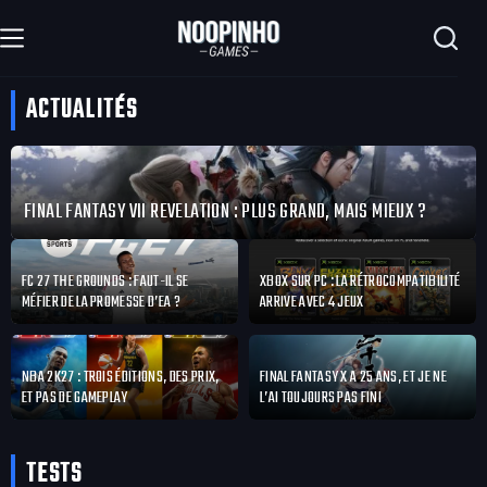
Passer
au
contenu
ACTUALITÉS
FINAL FANTASY VII REVELATION : PLUS GRAND, MAIS MIEUX ?
FC 27 THE GROUNDS : FAUT-IL SE
XBOX SUR PC : LA RÉTROCOMPATIBILITÉ
MÉFIER DE LA PROMESSE D’EA ?
ARRIVE AVEC 4 JEUX
NBA 2K27 : TROIS ÉDITIONS, DES PRIX,
FINAL FANTASY X A 25 ANS, ET JE NE
ET PAS DE GAMEPLAY
L’AI TOUJOURS PAS FINI
TESTS