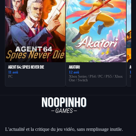
AGENT 64: SPIES NEVER DIE
AKATORI
AGEF
11 aoû
12 aoû
12 
PC
Xbox Series / PS4 / PC / PS5 / Xbox
PC
One / Switch
L'actualité et la critique du jeu vidéo, sans remplissage inutile.