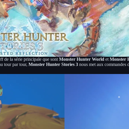
ff de la série principale que sont
Monster Hunter World
et
Monster 
u tour par tour,
Monster Hunter Stories 3
nous met aux commandes d’