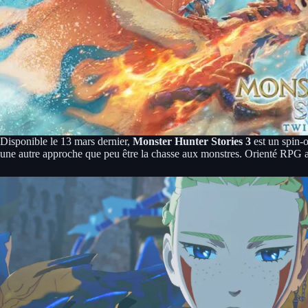
Disponible le 13 mars dernier,
Monster Hunter Stories 3
est un spin-o
une autre approche que peu être la chasse aux monstres. Orienté RPG a