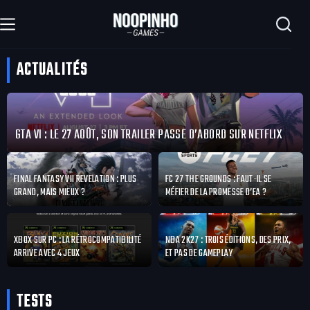
Passer
au
contenu
ACTUALITÉS
GTA VI : LE 27 AOÛT, SON TRAILER PASSE D’ABORD SUR NETFLIX
FINAL FANTASY VII REVELATION : PLUS
FC 27 THE GROUNDS : FAUT-IL SE
GRAND, MAIS MIEUX ?
MÉFIER DE LA PROMESSE D’EA ?
XBOX SUR PC : LA RÉTROCOMPATIBILITÉ
NBA 2K27 : TROIS ÉDITIONS, DES PRIX,
ARRIVE AVEC 4 JEUX
ET PAS DE GAMEPLAY
TESTS