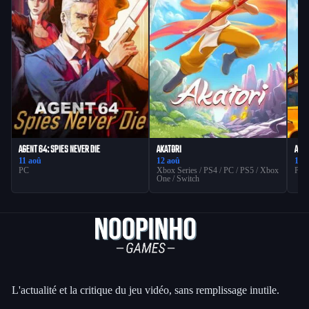
AGENT 64: SPIES NEVER DIE
AKATORI
AGEF
11 aoû
12 aoû
12 
PC
Xbox Series / PS4 / PC / PS5 / Xbox
PC
One / Switch
L'actualité et la critique du jeu vidéo, sans remplissage inutile.