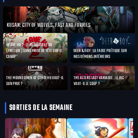
KUSAN: CITY OF WOLVES, FAST AND FURRIES
HEAVE HO 2 : LE RETOUR DU FUN
(PRESQUE) SANS PRISE DE TÊTE SUR LE
DEER & BOY : LA FABLE POÉTIQUE SUR
CANAP’
NOS DÉMONS INTÉRIEURS
THE MOUND OMEN OF CTHULHU VAUT-IL
THE ALTERS LAST VARIABLE : LE DLC
SON PRIX ?
VAUT-IL LE COUP ?
SORTIES DE LA SEMAINE