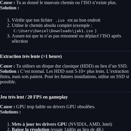
Cause :
Tu as donné le mauvais chemin ou l’ISO n’existe plus.
Solution :
Vérifie que ton fichier
est au bon endroit
.iso
Utilise le chemin absolu complet (exemple :
)
C:\Users\Daniel\Downloads\jak1.iso
Assure-toi que tu n’as pas renommé ou déplacé l’ISO après
sélection
Extraction très lente (>1 heure)
Cause :
Tu utilises un disque dur classique (HDD) au lieu d’un SSD.
Solution :
C’est normal. Les HDD sont 5-10× plus lents. L’extraction
finira, mais sois patient. Pour les futures installations, utilise un SSD si
possible.
Jeu très lent / 20 FPS en gameplay
Cause :
GPU trop faible ou drivers GPU obsolètes.
Solutions :
Mets à jour tes drivers GPU
(NVIDIA, AMD, Intel)
Baisse la résolution
(essaie 1440p au lieu de 4K)