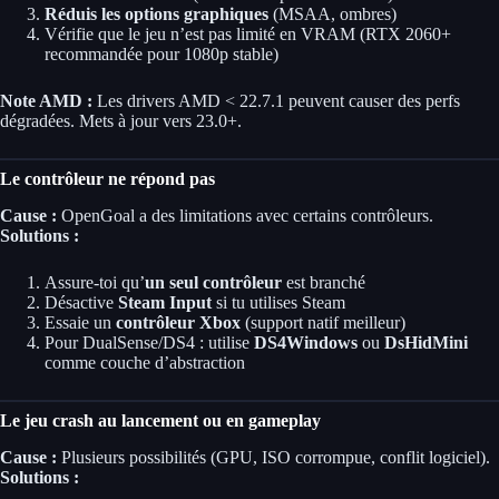
Réduis les options graphiques
(MSAA, ombres)
Vérifie que le jeu n’est pas limité en VRAM (RTX 2060+
recommandée pour 1080p stable)
Note AMD :
Les drivers AMD < 22.7.1 peuvent causer des perfs
dégradées. Mets à jour vers 23.0+.
Le contrôleur ne répond pas
Cause :
OpenGoal a des limitations avec certains contrôleurs.
Solutions :
Assure-toi qu’
un seul contrôleur
est branché
Désactive
Steam Input
si tu utilises Steam
Essaie un
contrôleur Xbox
(support natif meilleur)
Pour DualSense/DS4 : utilise
DS4Windows
ou
DsHidMini
comme couche d’abstraction
Le jeu crash au lancement ou en gameplay
Cause :
Plusieurs possibilités (GPU, ISO corrompue, conflit logiciel).
Solutions :