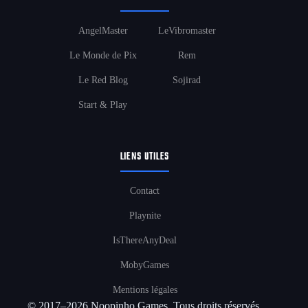
AngelMaster
LeVibromaster
Le Monde de Pix
Rem
Le Red Blog
Sojirad
Start & Play
LIENS UTILES
Contact
Playnite
IsThereAnyDeal
MobyGames
Mentions légales
© 2017–2026 Noopinho Games. Tous droits réservés.