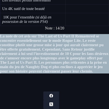
Les niveaux perdus intéressants
Un 4K natif de toute beauté
10€ pour l’ensemble
(si déjà en
possession de la version PS4)
Note : 14/20
La note de cet avis sur The Last of Us Part II Remastered se
concentre essentiellement sur le mode Rogue Lite. Le reste
constitue plutôt une grosse mise à jour qui aurait clairement pu
être offerte gratuitement. Cependant, Sans Retour justifie
clairement à lui seul l’investissement de 10 € pour les fans désireux
de s’amuser encore plus longtemps avec le gameplay offert par
The Last of Us Part II. Les personnes plus réticentes à la prise en
main du jeu de Naughty Dog et plus enclines à apprécier le jeu
pour son histoire peuvent clairement passer leur chemin.