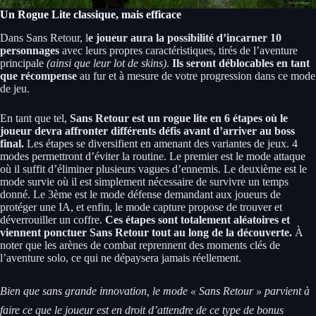
Un Rogue Lite classique, mais efficace
Dans Sans Retour, l
e joueur aura la possibilité d’incarner 10
personnages
avec leurs propres caractéristiques, tirés de l’aventure
principale
(ainsi que leur lot de skins)
.
Ils seront déblocables en tant
que récompense
au fur et à mesure de votre progression dans ce mode
de jeu.
En tant que tel,
Sans Retour est un rogue lite en 6 étapes où le
joueur devra affronter différents défis avant d’arriver au boss
final.
Les étapes se diversifient en amenant des variantes de jeux. 4
modes permettront d’éviter la routine. Le premier est le mode attaque
où il suffit d’éliminer plusieurs vagues d’ennemis. Le deuxième est le
mode survie où il est simplement nécessaire de survivre un temps
donné. Le 3ème est le mode défense demandant aux joueurs de
protéger une IA, et enfin, le mode capture propose de trouver et
déverrouiller un coffre.
Ces étapes sont totalement aléatoires et
viennent ponctuer Sans Retour tout au long de la découverte.
À
noter que les arènes de combat reprennent des moments clés de
l’aventure solo, ce qui ne dépaysera jamais réellement.
Bien que sans grande innovation, le mode « Sans Retour » parvient à
faire ce que le joueur est en droit d’attendre de ce type de bonus