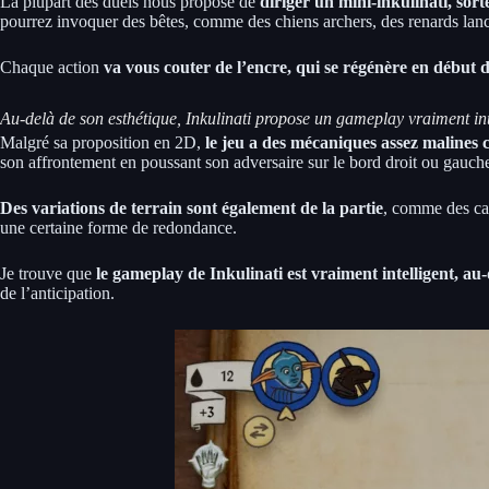
La plupart des duels nous propose de
diriger un mini-inkulinati, sor
pourrez invoquer des bêtes, comme des chiens archers, des renards lanci
Chaque action
va vous couter de l’encre, qui se régénère en début 
Au-delà de son esthétique, Inkulinati propose un gameplay vraiment int
Malgré sa proposition en 2D,
le jeu a des mécaniques assez malines 
son affrontement en poussant son adversaire sur le bord droit ou gauche
Des variations de terrain sont également de la partie
, comme des cas
une certaine forme de redondance.
Je trouve que
le gameplay de Inkulinati est vraiment intelligent, au
de l’anticipation.