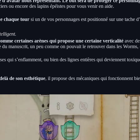
te d’avatar nous représentant. Le but sera de protéger ce personnag
ers ou encore des lapins épéistes pour vous venir en aide.
de chaque tour
si un de vos personnages est positionné sur une tache d
elligent.
comme certaines arènes qui propose une certaine verticalité
avec des
 du manuscrit, un peu comme on pouvait le retrouver dans les Worms, don
es qui s’enflamment, ou bien des lignes entières qui deviennent toxique
-delà de son esthétique
, il propose des mécaniques qui fonctionnent bien 