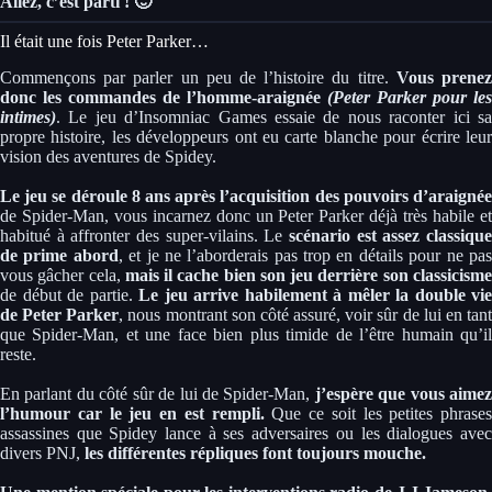
Allez, c’est parti ! 🙂
Il était une fois Peter Parker…
Commençons par parler un peu de l’histoire du titre.
Vous prene
donc les commandes de l’homme-araignée
(Peter Parker pour les
intimes)
. Le jeu d’Insomniac Games essaie de nous raconter ici sa
propre histoire, les développeurs ont eu carte blanche pour écrire leur
vision des aventures de Spidey.
Le jeu se déroule 8 ans après l’acquisition des pouvoirs d’araignée
de Spider-Man, vous incarnez donc un Peter Parker déjà très habile et
habitué à affronter des super-vilains. Le
scénario est assez classique
de prime abord
, et je ne l’aborderais pas trop en détails pour ne pa
vous gâcher cela,
mais il cache bien son jeu derrière son classicism
de début de partie.
Le jeu arrive habilement à mêler la double vie
de Peter Parker
, nous montrant son côté assuré, voir sûr de lui en tan
que Spider-Man, et une face bien plus timide de l’être humain qu’il
reste.
En parlant du côté sûr de lui de Spider-Man,
j’espère que vous aimez
l’humour car le jeu en est rempli.
Que ce soit les petites phrases
assassines que Spidey lance à ses adversaires ou les dialogues avec
divers PNJ,
les différentes répliques font toujours mouche.