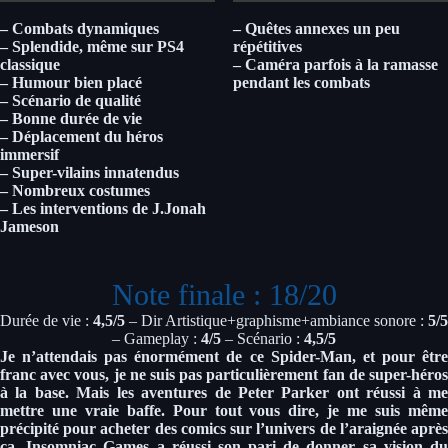
– Combats dynamiques
– Quêtes annexes un peu
– Splendide, même sur PS4
répétitives
classique
– Caméra parfois à la ramasse
– Humour bien placé
pendant les combats
– Scénario de qualité
– Bonne durée de vie
– Déplacement du héros
immersif
– Super-vilains innatendus
– Nombreux costumes
– Les interventions de J.Jonah
Jameson
Note finale : 18/20
Durée de vie :
4,5/
5
– Dir Artistique+graphisme+ambiance sonore :
5
/5
– Gameplay :
4
/5
– Scénario :
4,5
/5
Je n’attendais pas énormément de ce Spider-Man, et pour être
franc avec vous, je ne suis pas particulièrement fan de super-héros
à la base. Mais les aventures de Peter Parker ont réussi à me
mettre une vraie baffe. Pour tout vous dire, je me suis même
précipité pour acheter des comics sur l’univers de l’araignée après
ça. Insomniac Games a réussi son pari de donner sa vision du