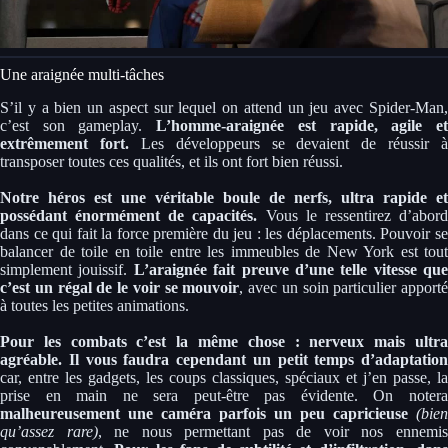
Une araignée multi-tâches
S’il y a bien un aspect sur lequel on attend un jeu avec Spider-Man,
c’est son gameplay.
L’homme-araignée est rapide, agile e
extrêmement fort.
Les développeurs se devaient de réussir à
transposer toutes ces qualités, et ils ont fort bien réussi.
Notre héros est une véritable boule de nerfs, ultra rapide et
possédant énormément de capacités.
Vous le ressentirez d’abor
dans ce qui fait la force première du jeu : les déplacements. Pouvoir se
balancer de toile en toile entre les immeubles de New York est tout
simplement jouissif.
L’araignée fait preuve d’une telle vitesse que
c’est un régal de le voir se mouvoir
, avec un soin particulier apporté
à toutes les petites animations.
Pour les combats c’est la même chose : nerveux mais ultra
agréable. Il vous faudra cependant un petit temps d’adaptation
car, entre les gadgets, les coups classiques, spéciaux et j’en passe, la
prise en main ne sera peut-être pas évidente. On notera
malheureusement une caméra parfois un peu capricieuse
(bien
qu’assez rare)
, ne nous permettant pas de voir nos ennemi