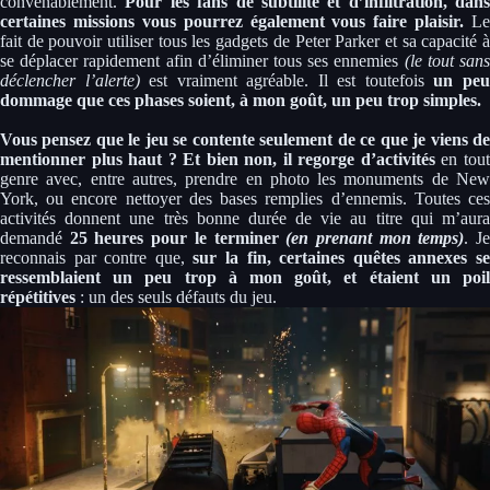
convenablement.
Pour les fans de subtilité et d’infiltration, dans
certaines missions vous pourrez également vous faire plaisir.
Le
fait de pouvoir utiliser tous les gadgets de Peter Parker et sa capacité à
se déplacer rapidement afin d’éliminer tous ses ennemies
(le tout san
déclencher l’alerte)
est vraiment agréable. Il est toutefois
un pe
dommage que ces phases soient, à mon goût, un peu trop simples.
Vous pensez que le jeu se contente seulement de ce que je viens de
mentionner plus haut ? Et bien non, il regorge d’activités
en tou
genre avec, entre autres, prendre en photo les monuments de New
York, ou encore nettoyer des bases remplies d’ennemis. Toutes ces
activités donnent une très bonne durée de vie au titre qui m’aura
demandé
25 heures pour le terminer
(en prenant mon temps)
. J
reconnais par contre que,
sur la fin, certaines quêtes annexes s
ressemblaient un peu trop à mon goût, et étaient un poil
répétitives
: un des seuls défauts du jeu.