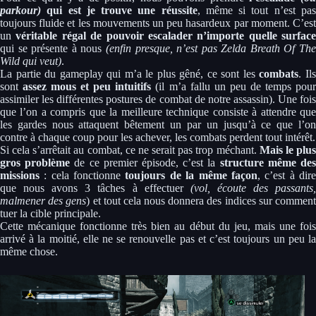
parkour)
qui est je trouve une réussite
, même si tout n’est pa
toujours fluide et les mouvements un peu hasardeux par moment. C’est
un
véritable régal de pouvoir escalader n’importe quelle surface
qui se présente à nous
(enfin presque, n’est pas Zelda Breath Of Th
Wild qui veut)
.
La partie du gameplay qui m’a le plus gêné, ce sont les
combats
. Il
sont
assez mous et peu intuitifs
(il m’a fallu un peu de temps pou
assimiler les différentes postures de combat de notre assassin). Une fois
que l’on a compris que la meilleure technique consiste à attendre que
les gardes nous attaquent bêtement un par un jusqu’à ce que l’on
contre à chaque coup pour les achever, les combats perdent tout intérêt.
Si cela s’arrêtait au combat, ce ne serait pas trop méchant.
Mais le plu
gros problème
de ce premier épisode, c’est la
structure même de
missions
: cela fonctionne
toujours de la même façon
, c’est à dir
que nous avons 3 tâches à effectuer
(vol, écoute des passants
malmener des gens
) et tout cela nous donnera des indices sur commen
tuer la cible principale.
Cette mécanique fonctionne très bien au début du jeu, mais une fois
arrivé à la moitié, elle ne se renouvelle pas et c’est toujours un peu la
même chose.