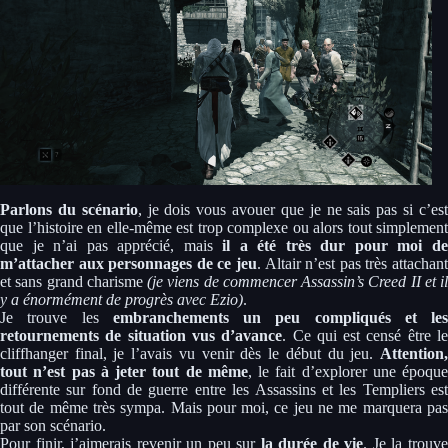
Parlons du scénario
, je dois vous avouer que je ne sais pas si c’es
que l’histoire en elle-même est trop complexe ou alors tout simplement
que je n’ai pas apprécié, mais
il a été très dur pour moi d
m’attacher aux personnages de ce jeu
. Altair n’est pas très attachant
et sans grand charisme
(je viens de commencer Assassin’s Creed II et il
y a énormément de progrès avec Ezio)
.
Je trouve les
embranchements un peu compliqués et les
retournements de situation vus d’avance
. Ce qui est censé être l
cliffhanger final, je l’avais vu venir dès le début du jeu.
Attention,
tout n’est pas à jeter tout de même
, le fait d’explorer une époque
différente sur fond de guerre entre les Assassins et les Templiers est
tout de même très sympa. Mais pour moi, ce jeu ne me marquera pas
par son scénario.
Pour finir, j’aimerais revenir un peu sur
la durée de vie
. Je la trouv