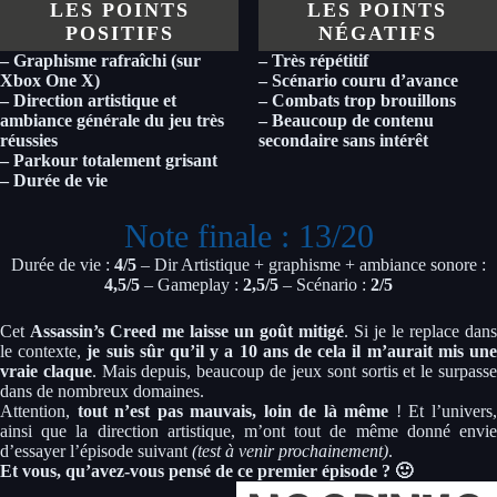
LES POINTS
LES POINTS
POSITIFS
NÉGATIFS
– Graphisme rafraîchi (sur
– Très répétitif
Xbox One X)
– Scénario couru d’avance
– Direction artistique et
– Combats trop brouillons
ambiance générale du jeu très
– Beaucoup de contenu
réussies
secondaire sans intérêt
– Parkour totalement grisant
– Durée de vie
Note finale : 13/20
Durée de vie :
4/5
– Dir Artistique + graphisme + ambiance sonore :
4,5/5
– Gameplay :
2,5/5
– Scénario :
2/5
Cet
Assassin’s Creed me laisse un goût mitigé
. Si je le replace dans
le contexte,
je suis sûr qu’il y a 10 ans de cela il m’aurait mis un
vraie claque
. Mais depuis, beaucoup de jeux sont sortis et le surpass
dans de nombreux domaines.
Attention,
tout n’est pas mauvais, loin de là même
! Et l’univers
ainsi que la direction artistique, m’ont tout de même donné envie
d’essayer l’épisode suivant
(test à venir prochainement)
.
Et vous, qu’avez-vous pensé de ce premier épisode ? 🙂