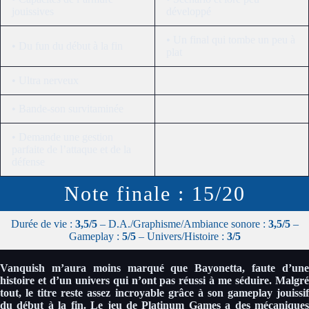
jouissives
développé
• Un final qui tombe un peu à
• Du fun du début à la fin
plat
• Ultra nerveux
• Bande-son survitaminée
• Demande une gestion
parfaite de l’attaque et de la
défense
Note finale : 15/20
Durée de vie :
3,5/5
– D.A./Graphisme/Ambiance sonore :
3,5/5
–
Gameplay :
5/5
– Univers/Histoire :
3/5
Vanquish m’aura moins marqué que Bayonetta, faute d’une
histoire et d’un univers qui n’ont pas réussi à me séduire. Malgré
tout, le titre reste assez incroyable grâce à son gameplay jouissif
du début à la fin. Le jeu de Platinum Games a des mécaniques