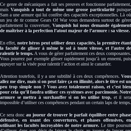
Ce genre de mécaniques a fait ses preuves et fonctionne parfaitement,
mais
Vanquish a tout de même une grosse particularité
puisque
Sam a une armure qui lui confère des capacités exceptionnelles. Là où
un jeu de tir comme Gears Of War vous demandera surtout de gérer
parfaitement la couverture,
Vanquish lui nous demande égalemen
de maîtriser à la perfection l’atout majeur de l’armure : sa vitesse.
En effet,
notre héros peut utiliser deux capacités, la première étan
la faculté de glisser à même le sol à toute vitesse, et l’autre de
ralentir le temps.
A vous de gérer parfaitement ces deux composantes
Vous pourrez par exemple glisser rapidement jusqu’à un ennemi, puis
appuyer sur la visée pour ralentir l’action et ainsi le canarder.
Attention toutefois, il y a une subtilité à ces deux compétences.
Vous
allez me dire, mais si on peut faire ça en illimité, alors le titre est un
peu trop simple non ? Vous avez totalement raison, et c’est bien
pour cela qu’il faudra utiliser ces systèmes avec parcimonie. Notre
armure se mettra à surchauffer si on les utilise trop,
et il sera
impossible d’utiliser ces compétences pendant un certain laps de temps.
Ce sera donc
au joueur de trouver le parfait équilibre entre phas
défensive, en usant des couvertures, et phases offensives, en
utilisant les facultés incroyables de notre armure.
Le titre poursui
d’ailleurs dans son désir de laisser le choix au joueur de lancer ses