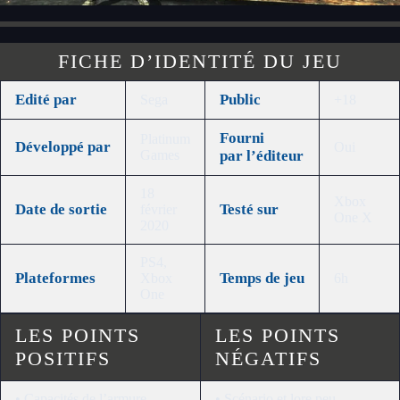
FICHE D’IDENTITÉ DU JEU
Edité par
Public
Sega
+18
Fourni
Platinum
Développé
par
Oui
Games
par
l’éditeur
18
Xbox
Date de sortie
Testé sur
février
One X
2020
PS4,
Plateformes
Temps de jeu
Xbox
6h
One
LES POINTS
LES POINTS
POSITIFS
NÉGATIFS
• Capacités de l’armure
• Scénario et lore peu