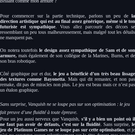
Brillant comme mon armure ?
Pour commencer sur la partie technique, parlons un peu de
l
direction artistique qui est au final assez générique, même si le ton
futuriste est sympathique
. Vous allez parcourir des décors se
ressemblant un peu tous malheureusement, mais malgré tout les détails
ne manquent pas.
On notera toutefois
le design assez sympathique de Sam et de so
armure,
mais également de son collègue de la Marines, Burns, et de
son bras robotique.
Côté graphique pur et dur,
le jeu a bénéficié d’un très beau lissag
des textures comme Bayonetta
. Mais qui dit remaster, et non pa
remake, dit pas de miracles non plus. Le jeu est beau mais ce n’est pas
un étalon graphique.
Sans surprise, Vanquish ne se loupe pas sur son optimisation : le jeu
fait preuve d’une fluidité à toute épreuve.
Pour un jeu aussi nerveux que Vanquish,
s’il y a bien un point où il
ne faut pas avoir de défauts, c’est sur la fluidité
. Sans surprise,
le
jeu de Platinum Games ne se loupe pas sur cette optimisation
, et j