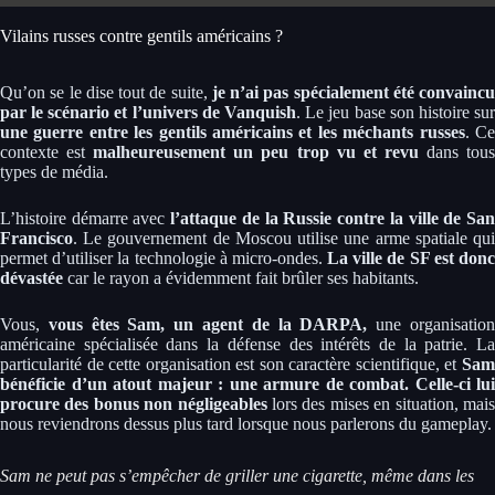
Vilains russes contre gentils américains ?
Qu’on se le dise tout de suite,
je n’ai pas spécialement été convaincu
par le scénario et l’univers de Vanquish
. Le jeu base son histoire sur
une guerre entre les gentils américains et les méchants russes
. C
contexte est
malheureusement un peu trop vu et revu
dans tou
types de média.
L’histoire démarre avec
l’attaque de la Russie contre la ville de Sa
Francisco
. Le gouvernement de Moscou utilise une arme spatiale qui
permet d’utiliser la technologie à micro-ondes.
La ville de SF est don
dévastée
car le rayon a évidemment fait brûler ses habitants.
Vous,
vous êtes Sam, un agent de la DARPA,
une organisatio
américaine spécialisée dans la défense des intérêts de la patrie. La
particularité de cette organisation est son caractère scientifique, et
Sam
bénéficie d’un atout majeur : une armure de combat. Celle-ci lui
procure des bonus non négligeables
lors des mises en situation, mai
nous reviendrons dessus plus tard lorsque nous parlerons du gameplay.
Sam ne peut pas s’empêcher de griller une cigarette, même dans les