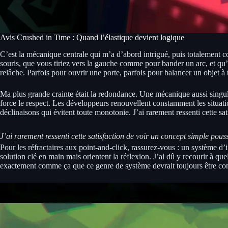
Avis Crushed in Time : Quand l’élastique devient logique
C’est la mécanique centrale qui m’a d’abord intrigué, puis totalement con
souris, que vous tiriez vers la gauche comme pour bander un arc, et qu’en 
relâche. Parfois pour ouvrir une porte, parfois pour balancer un objet à
Ma plus grande crainte était la redondance. Une mécanique aussi singuli
force le respect. Les développeurs renouvellent constamment les situation
déclinaisons qui évitent toute monotonie. J’ai rarement ressenti cette sa
J’ai rarement ressenti cette satisfaction de voir un concept simple pous
Pour les réfractaires aux point-and-click, rassurez-vous : un système d’i
solution clé en main mais orientent la réflexion. J’ai dû y recourir à qu
exactement comme ça que ce genre de système devrait toujours être co