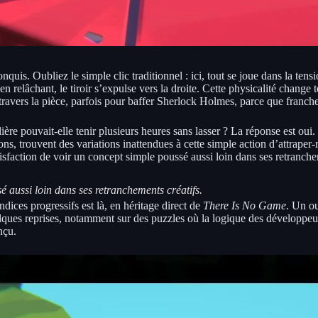
quis. Oubliez le simple clic traditionnel : ici, tout se joue dans la tens
relâchant, le tiroir s’expulse vers la droite. Cette physicalité change tou
 travers la pièce, parfois pour baffer Sherlock Holmes, parce que franche
ère pouvait-elle tenir plusieurs heures sans lasser ? La réponse est ou
s, trouvent des variations inattendues à cette simple action d’attraper-re
tisfaction de voir un concept simple poussé aussi loin dans ses retranche
sé aussi loin dans ses retranchements créatifs.
ndices progressifs est là, en héritage direct de
There Is No Game
. Un ou
elques reprises, notamment sur des puzzles où la logique des développeurs
nçu.