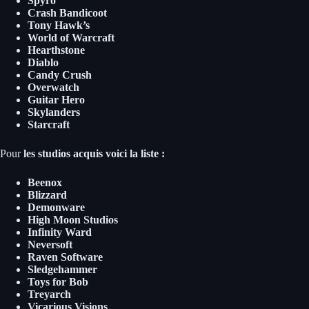
Spyro
Crash Bandicoot
Tony Hawk’s
World of Warcraft
Hearthstone
Diablo
Candy Crush
Overwatch
Guitar Hero
Skylanders
Starcraft
Pour
les studios acquis voici la liste :
Beenox
Blizzard
Demonware
High Moon Studios
Infinity Ward
Neversoft
Raven Software
Sledgehammer
Toys for Bob
Treyarch
Vicarious Visions