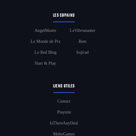
LES COPAINS
AngelMaster
LeVibromaster
Le Monde de Pix
Rem
Le Red Blog
Sojirad
Start & Play
LIENS UTILES
Contact
Playnite
IsThereAnyDeal
MobyGames