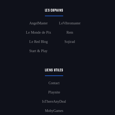
LES COPAINS
AngelMaster
LeVibromaster
Le Monde de Pix
Rem
Le Red Blog
Sojirad
Start & Play
LIENS UTILES
Contact
Playnite
IsThereAnyDeal
MobyGames