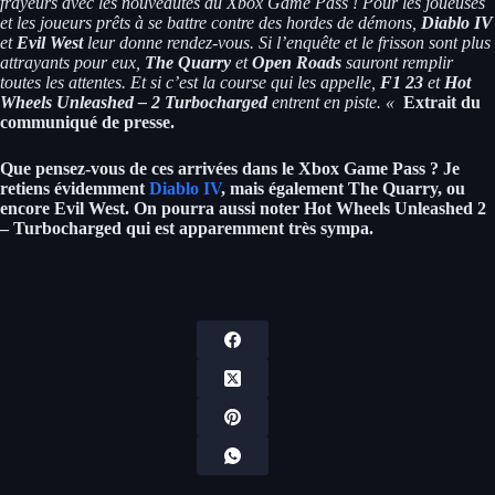
frayeurs avec les nouveautés du Xbox Game Pass ! Pour les joueuses
et les joueurs prêts à se battre contre des hordes de démons,
Diablo IV
et
Evil West
leur donne rendez-vous. Si l’enquête et le frisson sont plus
attrayants pour eux,
The Quarry
et
Open Roads
sauront remplir
toutes les attentes. Et si c’est la course qui les appelle,
F1 23
et
Hot
Wheels Unleashed – 2 Turbocharged
entrent en piste. «
Extrait du
communiqué de presse.
Que pensez-vous de ces arrivées dans le Xbox Game Pass ? Je
retiens évidemment
Diablo IV
, mais également The Quarry, ou
encore Evil West. On pourra aussi noter Hot Wheels Unleashed 2
– Turbocharged qui est apparemment très sympa.