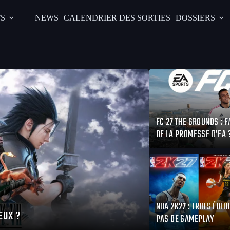
S
NEWS
CALENDRIER DES SORTIES
DOSSIERS
FC 27 THE GROUNDS : F
DE LA PROMESSE D’EA 
NBA 2K27 : TROIS ÉDITI
EUX ?
PAS DE GAMEPLAY