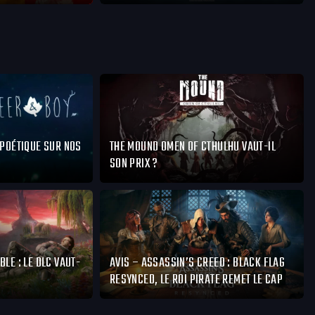
 POÉTIQUE SUR NOS
THE MOUND OMEN OF CTHULHU VAUT-IL
SON PRIX ?
BLE : LE DLC VAUT-
AVIS – ASSASSIN’S CREED : BLACK FLAG
RESYNCED, LE ROI PIRATE REMET LE CAP