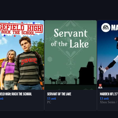
IELD HIGH: ROCK THE SCHOOL
SERVANT OF THE LAKE
MADDEN NFL 27
aoû
13 aoû
13 aoû
PC
Xbox Series /