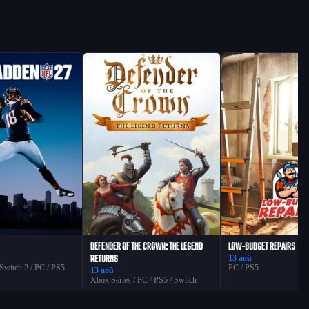
DEFENDER OF THE CROWN: THE LEGEND
LOW-BUDGET REPAIRS
RETURNS
13 aoû
 Switch 2 / PC / PS5
PC / PS5
13 aoû
Xbox Series / PC / PS5 / Switch