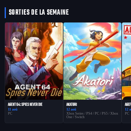
SORTIES DE LA SEMAINE
AGENT 64: SPIES NEVER DIE
AKATORI
AGEF
11 aoû
12 aoû
12 
PC
Xbox Series / PS4 / PC / PS5 / Xbox
PC
One / Switch