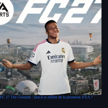
FC 27 The Grounds : faut-il se méfier de la promesse d’EA ?