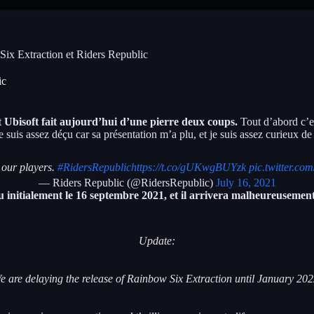
Six Extraction et Riders Republic
ic
t
Ubisoft fait aujourd’hui d’une pierre deux coups.
Tout d’abord c’
 suis assez déçu car sa présentation m’a plu, et je suis assez curieux de l
 our players.
#RidersRepublic
https://t.co/gUKwgBUYzk
pic.twitter.c
— Riders Republic (@RidersRepublic)
July 16, 2021
u initialement le 16 septembre 2021, et il arrivera malheureusemen
Update:
e are delaying the release of Rainbow Six Extraction until January 202