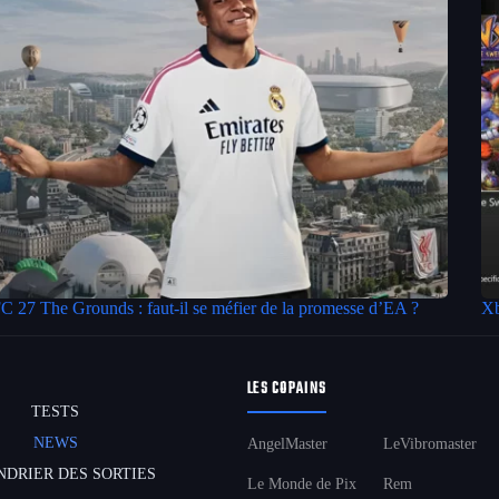
C 27 The Grounds : faut-il se méfier de la promesse d’EA ?
Xb
LES COPAINS
TESTS
NEWS
AngelMaster
LeVibromaster
NDRIER DES SORTIES
Le Monde de Pix
Rem