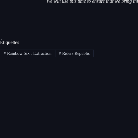
We will use this time to ensure that we bring t
Étiquettes
#
Rainbow Six : Extraction
#
Riders Republic