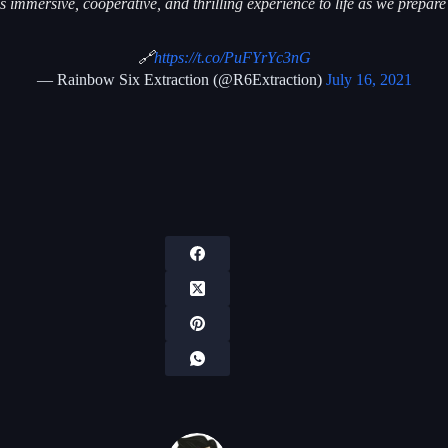
his immersive, cooperative, and thrilling experience to life as we prepa
🔗
https://t.co/PuFYrYc3nG
— Rainbow Six Extraction (@R6Extraction)
July 16, 2021