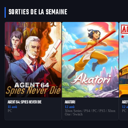
SORTIES DE LA SEMAINE
AGENT 64: SPIES NEVER DIE
AKATORI
AGEF
11 aoû
12 aoû
12 
PC
Xbox Series / PS4 / PC / PS5 / Xbox
PC
One / Switch