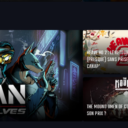
HEAVE HO 2 : LE RETOU
(PRESQUE) SANS PRISE
CANAP’
THE MOUND OMEN OF CT
SON PRIX ?