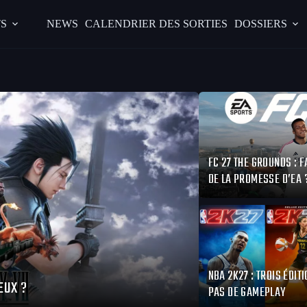
S
NEWS
CALENDRIER DES SORTIES
DOSSIERS
FC 27 THE GROUNDS : F
DE LA PROMESSE D’EA 
NBA 2K27 : TROIS ÉDITI
EUX ?
PAS DE GAMEPLAY