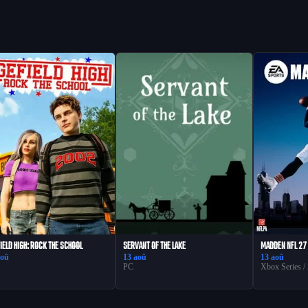
IELD HIGH: ROCK THE SCHOOL
SERVANT OF THE LAKE
MADDEN NFL 27
aoû
13 aoû
13 aoû
PC
Xbox Series /