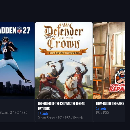
DEFENDER OF THE CROWN: THE LEGEND
LOW-BUDGET REPAIRS
RETURNS
13 aoû
 Switch 2 / PC / PS5
PC / PS5
13 aoû
Xbox Series / PC / PS5 / Switch