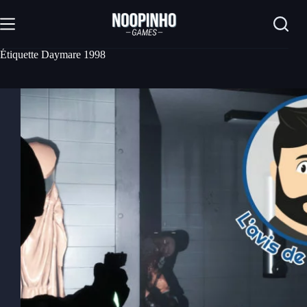
Passer
au
contenu
Étiquette
Daymare 1998