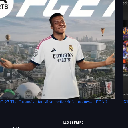
C 27 The Grounds : faut-il se méfier de la promesse d’EA ?
Xb
LES COPAINS