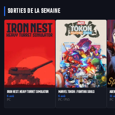
SORTIES DE LA SEMAINE
IRON NEST: HEAVY TURRET SIMULATOR
MARVEL TOKON : FIGHTING SOULS
AGEN
6 aoû
6 aoû
11 
PC
PC / PS5
PC