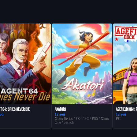
T 64: SPIES NEVER DIE
AKATORI
AGEFIELD HIGH:
aoû
12 aoû
12 aoû
Xbox Series / PS4 / PC / PS5 / Xbox
PC
One / Switch