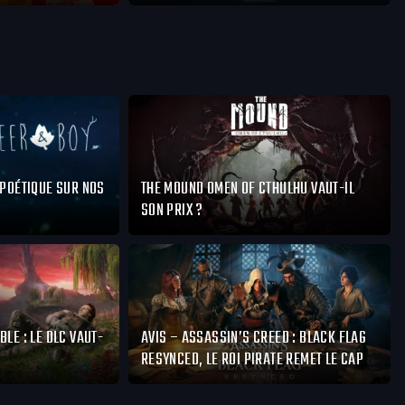
 POÉTIQUE SUR NOS
THE MOUND OMEN OF CTHULHU VAUT-IL
SON PRIX ?
BLE : LE DLC VAUT-
AVIS – ASSASSIN’S CREED : BLACK FLAG
RESYNCED, LE ROI PIRATE REMET LE CAP