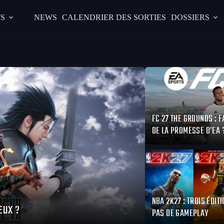
S
NEWS
CALENDRIER DES SORTIES
DOSSIERS
FC 27 THE GROUNDS : F
DE LA PROMESSE D’EA 
NBA 2K27 : TROIS ÉDITI
EUX ?
PAS DE GAMEPLAY