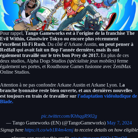
Pour rappel,
Tango Gameworks est à l’origine de la franchise The
Evil Within, Ghostwire Tokyo ou encore plus récemment
l’excellent Hi-Fi Rush.
Du côté d’Arkane Austin,
on peut penser à
Redfall qui avait fait un flop l’année dernière, mais ils ont
également travaillé sur le très bon Prey de 2017.
En plus de ces
deux studios, Alpha Dogs Studios
(spécialiste jeux mobiles)
ferme
également ses portes, et Roudhouse Games fusionne avec ZeniMax
Online Studios.
Attention à ne pas confondre Arkane Austin et Arkane Lyon. L
a
branche lyonnaise reste bien ouverte, et aux dernières nouvelles
est toujours en train de travailler sur
l’adaptation vidéoludique de
Blade.
pic.twitter.com/KhhqgR902g
— Tango Gameworks (EN) (@TangoGameworks)
May 7, 2024
Signup here
https://t.co/wb1R4m4emj
to receive details on how eligible