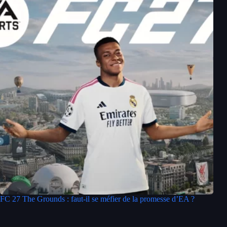
FC 27 The Grounds : faut-il se méfier de la promesse d’EA ?