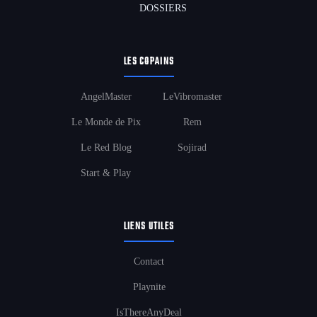
DOSSIERS
LES COPAINS
AngelMaster
LeVibromaster
Le Monde de Pix
Rem
Le Red Blog
Sojirad
Start & Play
LIENS UTILES
Contact
Playnite
IsThereAnyDeal