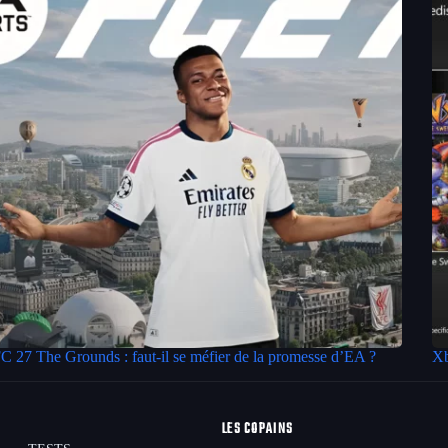
C 27 The Grounds : faut-il se méfier de la promesse d’EA ?
Xb
LES COPAINS