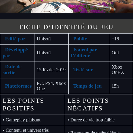
FICHE D’IDENTITÉ DU JEU
Edité par
Public
Ubisoft
+18
Développé
Fourni par
Ubisoft
Oui
par
l’éditeur
Date de
Xbox
Testé sur
15 février 2019
sortie
One X
PC, PS4, Xbox
Plateformes
Temps de jeu
15h
One
LES POINTS
LES POINTS
POSITIFS
NÉGATIFS
• Gameplay plaisant
• Durée de vie trop faible
• Contenu et univers très
• Beaucoup de petits défauts