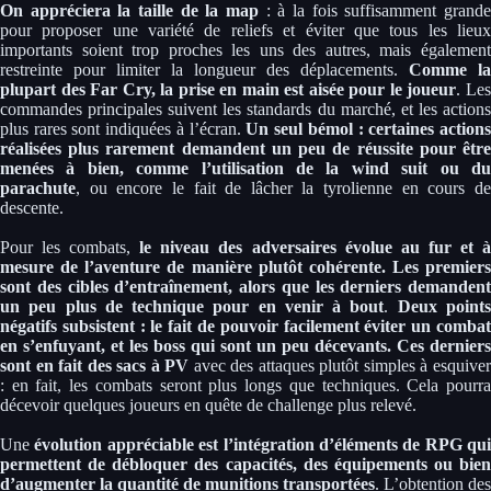
On appréciera la taille de la map
: à la fois suffisamment grande
pour proposer une variété de reliefs et éviter que tous les lieux
importants soient trop proches les uns des autres, mais également
restreinte pour limiter la longueur des déplacements.
Comme la
plupart des Far Cry, la prise en main est aisée pour le joueur
. Le
commandes principales suivent les standards du marché, et les actions
plus rares sont indiquées à l’écran.
Un seul bémol : certaines action
réalisées plus rarement demandent un peu de réussite pour être
menées à bien, comme l’utilisation de la wind suit ou du
parachute
, ou encore le fait de lâcher la tyrolienne en cours de
descente.
Pour les combats,
le niveau des adversaires évolue au fur et 
mesure de l’aventure de manière plutôt cohérente. Les premiers
sont des cibles d’entraînement, alors que les derniers demandent
un peu plus de technique pour en venir à bout
.
Deux point
négatifs subsistent : le fait de pouvoir facilement éviter un combat
en s’enfuyant, et les boss qui sont un peu décevants. Ces derniers
sont en fait des sacs à PV
avec des attaques plutôt simples à esquive
: en fait, les combats seront plus longs que techniques. Cela pourra
décevoir quelques joueurs en quête de challenge plus relevé.
Une
évolution appréciable est l’intégration d’éléments de RPG qui
permettent de débloquer des capacités, des équipements ou bien
d’augmenter la quantité de munitions transportées
. L’obtention des