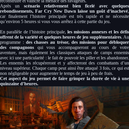
reconstruire et vaincre la menace des ravageurs.
Après un
scénario relativement bien ficelé avec quelque
rebondissements, Far Cry New Dawn laisse un goût d’inachevé
,
car finalement l’histoire principale est très rapide et ne nécessite
qu’environ 5 heures si vous vous arrêtez à cette partie du jeu.
En parallèle de l’histoire principale,
les missions annexes et les défi
offrent de la variété et quelques heures de jeu supplémentaires
. A
programme :
des chasses au trésor, des missions pour débloque
des compagnons
qui vous accompagneront au cours de votre
aventure, mais également les classiques attaques de camps ennemis
avec ici une particularité : le fait de pouvoir les piller et les abandonner.
Les ennemis les récupéreront et y affecteront des combattants d’un
niveau supérieur. Chaque camp peut ainsi être attaqué 3 fois, ce qui est
non négligeable pour augmenter le temps de jeu à peu de frais.
Cet aspect du jeu permet de faire grimper la durée de vie à une
quinzaine d’heures.