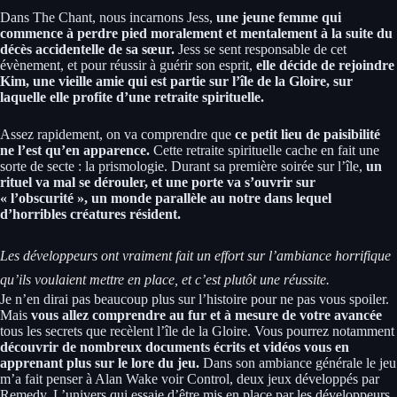
Dans The Chant, nous incarnons Jess,
une jeune femme qui
commence à perdre pied moralement et mentalement à la suite du
décès accidentelle de sa sœur.
Jess se sent responsable de cet
évènement, et pour réussir à guérir son esprit,
elle décide de rejoindre
Kim, une vieille amie qui est partie sur l’île de la Gloire, sur
laquelle elle profite d’une retraite spirituelle.
Assez rapidement, on va comprendre que
ce petit lieu de paisibilité
ne l’est qu’en apparence.
Cette retraite spirituelle cache en fait une
sorte de secte : la prismologie. Durant sa première soirée sur l’île,
un
rituel va mal se dérouler, et une porte va s’ouvrir sur
« l’obscurité », un monde parallèle au notre dans lequel
d’horribles créatures résident.
Les développeurs ont vraiment fait un effort sur l’ambiance horrifique
qu’ils voulaient mettre en place, et c’est plutôt une réussite.
Je n’en dirai pas beaucoup plus sur l’histoire pour ne pas vous spoiler.
Mais
vous allez comprendre au fur et à mesure de votre avancée
tous les secrets que recèlent l’île de la Gloire. Vous pourrez notamment
découvrir de nombreux documents écrits et vidéos vous en
apprenant plus sur le lore du jeu.
Dans son ambiance générale le jeu
m’a fait penser à Alan Wake voir Control, deux jeux développés par
Remedy. L’univers qui essaie d’être mis en place par les développeurs