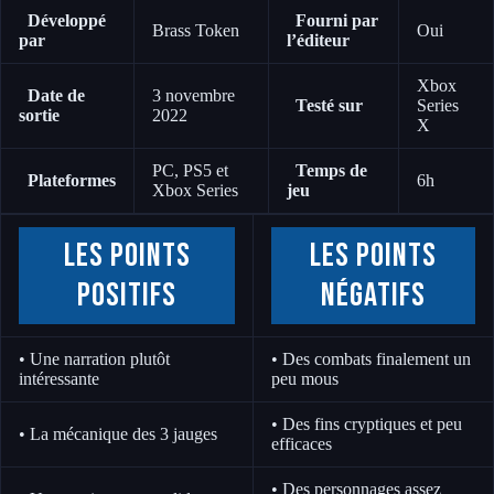
Développé
Fourni par
Brass Token
Oui
par
l’éditeur
Xbox
Date de
3 novembre
Testé sur
Series
sortie
2022
X
PC, PS5 et
Temps de
Plateformes
6h
Xbox Series
jeu
Les points
Les points
positifs
négatifs
• Une narration plutôt
• Des combats finalement un
intéressante
peu mous
• Des fins cryptiques et peu
• La mécanique des 3 jauges
efficaces
• Des personnages assez