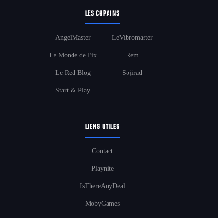
LES COPAINS
AngelMaster
LeVibromaster
Le Monde de Pix
Rem
Le Red Blog
Sojirad
Start & Play
LIENS UTILES
Contact
Playnite
IsThereAnyDeal
MobyGames