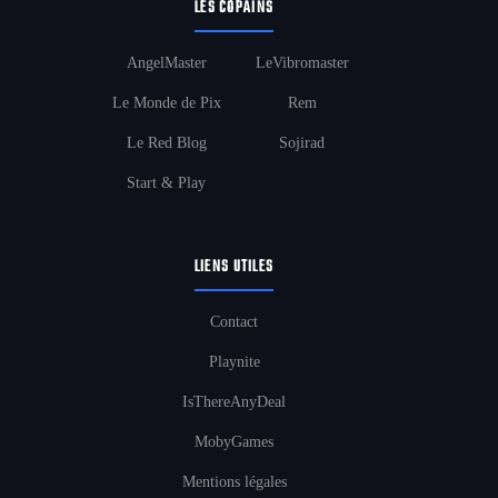
LES COPAINS
AngelMaster
LeVibromaster
Le Monde de Pix
Rem
Le Red Blog
Sojirad
Start & Play
LIENS UTILES
Contact
Playnite
IsThereAnyDeal
MobyGames
Mentions légales