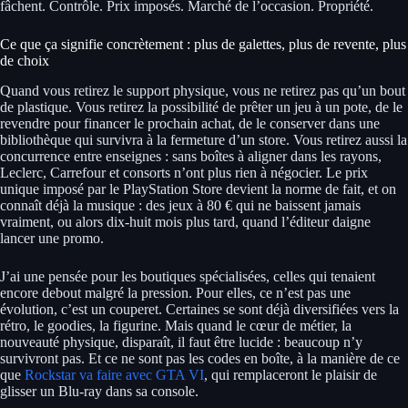
fâchent. Contrôle. Prix imposés. Marché de l’occasion. Propriété.
Ce que ça signifie concrètement : plus de galettes, plus de revente, plus
de choix
Quand vous retirez le support physique, vous ne retirez pas qu’un bout
de plastique. Vous retirez la possibilité de prêter un jeu à un pote, de le
revendre pour financer le prochain achat, de le conserver dans une
bibliothèque qui survivra à la fermeture d’un store. Vous retirez aussi la
concurrence entre enseignes : sans boîtes à aligner dans les rayons,
Leclerc, Carrefour et consorts n’ont plus rien à négocier. Le prix
unique imposé par le PlayStation Store devient la norme de fait, et on
connaît déjà la musique : des jeux à 80 € qui ne baissent jamais
vraiment, ou alors dix-huit mois plus tard, quand l’éditeur daigne
lancer une promo.
J’ai une pensée pour les boutiques spécialisées, celles qui tenaient
encore debout malgré la pression. Pour elles, ce n’est pas une
évolution, c’est un couperet. Certaines se sont déjà diversifiées vers la
rétro, le goodies, la figurine. Mais quand le cœur de métier, la
nouveauté physique, disparaît, il faut être lucide : beaucoup n’y
survivront pas. Et ce ne sont pas les codes en boîte, à la manière de ce
que
Rockstar va faire avec GTA VI
, qui remplaceront le plaisir de
glisser un Blu-ray dans sa console.