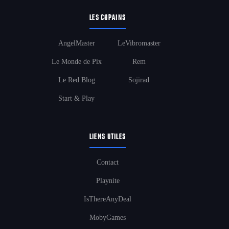
LES COPAINS
AngelMaster
LeVibromaster
Le Monde de Pix
Rem
Le Red Blog
Sojirad
Start & Play
LIENS UTILES
Contact
Playnite
IsThereAnyDeal
MobyGames