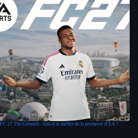
FC 27 The Grounds : faut-il se méfier de la promesse d’EA ?