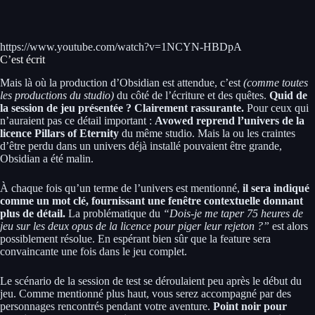
https://www.youtube.com/watch?v=1NCYN-HBDpA
C’est écrit
Mais là où la production d’Obsidian est attendue, c’est
(comme toutes
les productions du studio)
du côté de l’écriture et des quêtes.
Quid de
la session de jeu présentée ? Clairement rassurante.
Pour ceux qui
n’auraient pas ce détail important :
Avowed reprend l’univers de la
licence Pillars of Eternity
du même studio. Mais la ou les craintes
d’être perdu dans un univers déjà installé pouvaient être grande,
Obsidian a été malin.
À chaque fois qu’un terme de l’univers est mentionné,
il sera indiqué
comme un mot clé, fournissant une fenêtre contextuelle donnant
plus de détail.
La problématique du
“Dois-je me taper 75 heures de
jeu sur les deux opus de la licence pour piger leur rejeton ?”
est alors
possiblement résolue. En espérant bien sûr que la feature sera
convaincante une fois dans le jeu complet.
Le scénario de la session de test se déroulaient peu après le début du
jeu. Comme mentionné plus haut, vous serez accompagné par des
personnages rencontrés pendant votre aventure.
Point noir pour