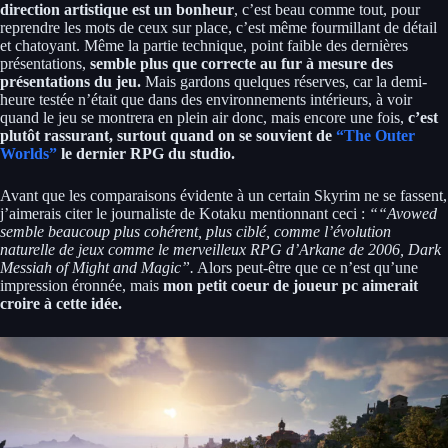
direction artistique est un bonheur
, c’est beau comme tout, pour
reprendre les mots de ceux sur place, c’est même fourmillant de détail
et chatoyant. Même la partie technique, point faible des dernières
présentations,
semble plus que correcte au fur à mesure des
présentations du jeu.
Mais gardons quelques réserves, car la demi-
heure testée n’était que dans des environnements intérieurs, à voir
quand le jeu se montrera en plein air donc, mais encore une fois,
c’est
plutôt rassurant, surtout quand on se souvient de
“The Outer
Worlds”
le dernier RPG du studio.
Avant que les comparaisons évidente à un certain Skyrim ne se fassent,
j’aimerais citer le journaliste de Kotaku mentionnant ceci :
““Avowed
semble beaucoup plus cohérent, plus ciblé, comme l’évolution
naturelle de jeux comme le merveilleux RPG d’Arkane de 2006, Dark
Messiah of Might and Magic”.
Alors peut-être que ce n’est qu’une
impression éronnée, mais
mon petit coeur de joueur pc aimerait
croire à cette idée.