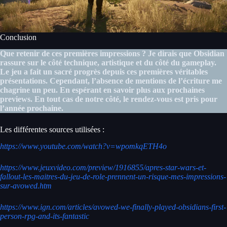
Conclusion
Que retenir de ces premières impressions ? Je dirais que Obsidian
rassure sur le côté technique, artistique et du côté du gameplay.
Le jeu a fait un sacré progrès depuis ces premières véritables
présentations. Cependant, l’absence de mentions de l’écriture me
chagrine un peu. En espérant en savoir plus aux prochaines
previews. En tout cas de notre côté, le rendez-vous est pris pour
l’année prochaine.
Les différentes sources utilisées :
https://www.youtube.com/watch?v=wpomkqETH4o
https://www.jeuxvideo.com/preview/1916855/apres-star-wars-et-
fallout-les-maitres-du-jeu-de-role-prennent-un-risque-mes-impressions-
sur-avowed.htm
https://www.ign.com/articles/avowed-we-finally-played-obsidians-first-
person-rpg-and-its-fantastic