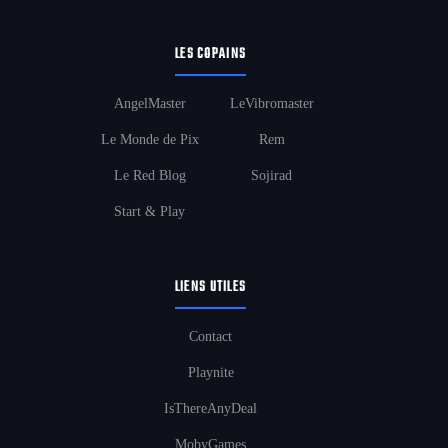
LES COPAINS
AngelMaster
LeVibromaster
Le Monde de Pix
Rem
Le Red Blog
Sojirad
Start & Play
LIENS UTILES
Contact
Playnite
IsThereAnyDeal
MobyGames