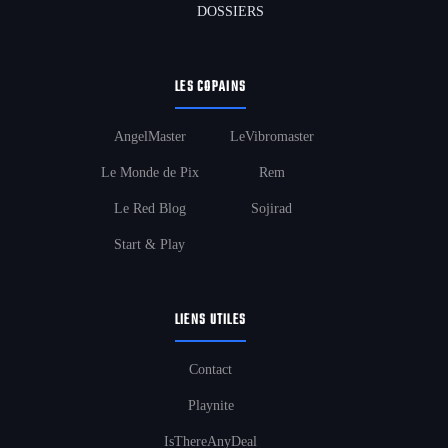
DOSSIERS
LES COPAINS
AngelMaster
LeVibromaster
Le Monde de Pix
Rem
Le Red Blog
Sojirad
Start & Play
LIENS UTILES
Contact
Playnite
IsThereAnyDeal