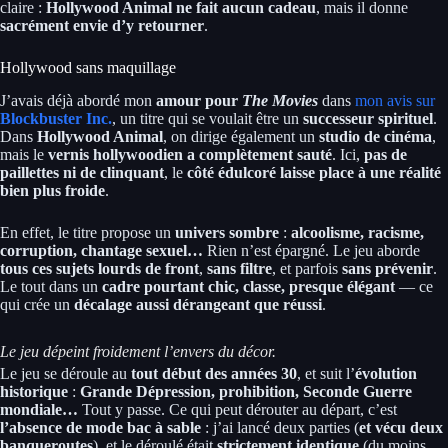
claire :
Hollywood Animal ne fait aucun cadeau
, mais il donne
sacrément envie d’y retourner
.
Hollywood sans maquillage
J’avais déjà abordé mon
amour pour
The Movies
dans
mon avis sur
Blockbuster Inc.
, un titre qui se voulait être un
successeur spirituel
.
Dans
Hollywood Animal
, on dirige également un
studio de cinéma
,
mais le
vernis hollywoodien a complètement sauté
. Ici,
pas de
paillettes ni de clinquant
, le
côté édulcoré laisse place à une réalité
bien plus froide
.
En effet, le titre propose un
univers sombre
:
alcoolisme, racisme,
corruption, chantage sexuel…
Rien n’est épargné. Le jeu aborde
tous ces sujets lourds de front
,
sans filtre
, et parfois
sans prévenir
.
Le tout dans un
cadre pourtant chic, classe, presque élégant
— ce
qui crée un
décalage aussi dérangeant que réussi
.
Le jeu dépeint froidement l’envers du décor.
Le jeu se déroule au
tout début des années 30
, et suit l’
évolution
historique
:
Grande Dépression, prohibition, Seconde Guerre
mondiale…
Tout y passe. Ce qui peut dérouter au départ, c’est
l’absence de mode bac à sable
: j’ai lancé deux parties (
et vécu deux
banqueroutes
), et le déroulé était
strictement identique
(du moins