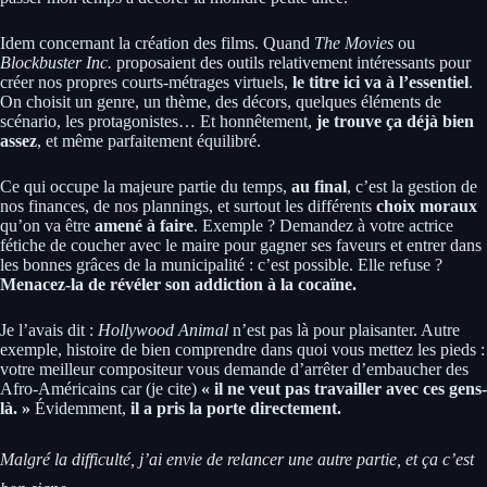
Idem concernant la création des films. Quand
The Movies
ou
Blockbuster Inc.
proposaient des outils relativement intéressants pour
créer nos propres courts-métrages virtuels,
le titre ici va à l’essentiel
.
On choisit un genre, un thème, des décors, quelques éléments de
scénario, les protagonistes… Et honnêtement,
je trouve ça déjà bien
assez
, et même parfaitement équilibré.
Ce qui occupe la majeure partie du temps,
au final
, c’est la gestion de
nos finances, de nos plannings, et surtout les différents
choix moraux
qu’on va être
amené à faire
. Exemple ? Demandez à votre actrice
fétiche de coucher avec le maire pour gagner ses faveurs et entrer dans
les bonnes grâces de la municipalité : c’est possible. Elle refuse ?
Menacez-la de révéler son addiction à la cocaïne.
Je l’avais dit :
Hollywood Animal
n’est pas là pour plaisanter. Autre
exemple, histoire de bien comprendre dans quoi vous mettez les pieds :
votre meilleur compositeur vous demande d’arrêter d’embaucher des
Afro-Américains car (je cite)
« il ne veut pas travailler avec ces gens-
là. »
Évidemment,
il a pris la porte directement.
Malgré la difficulté, j’ai envie de relancer une autre partie, et ça c’est