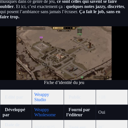
musiques dans ce genre de jeu,
ce sont celles qui savent se faire
oublier
. Et ici, c’est exactement ça :
quelques notes jazzy, discrètes
,
qui posent l’ambiance sans jamais l’écraser.
Ça fait le job, sans en
faire trop.
Fiche d’identité du jeu
Weappy
Edité par
Public
+18
Studio
Développé
Weappy
Fourni par
Oui
par
Wholesome
l’éditeur
Date de
10/04/2025
Testé sur
PC