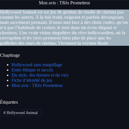
Mon avis : TRès Prometteur
Hollywood Animal est un jeu de gestion de studio de cinéma pas
comme les autres. À la fois froid, exigeant et parfois dérangeant,
mais sacrément prenant. Il nous met face à des choix rudes, qu’on
n’a pas l’habitude de croiser, le tout dans un écrin élégant et
classieux. Une vraie vision singulière du rêve hollywoodien, où la
corruption et les vices prennent bien plus de place que les
paillettes des stars de cinéma. Vivement la version finale.
Chapitrage
Hollywood sans maquillage
Entre éthique et succès
Du style, des dorures et du vice
Fiche d’identité du jeu
Mon avis : TRès Prometteur
Étiquettes
#
Hollywood Animal