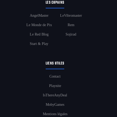
LES COPAINS
AngelMaster
LeVibromaster
Le Monde de Pix
Rem
Le Red Blog
Sojirad
Start & Play
LIENS UTILES
Contact
Playnite
IsThereAnyDeal
MobyGames
Mentions légales