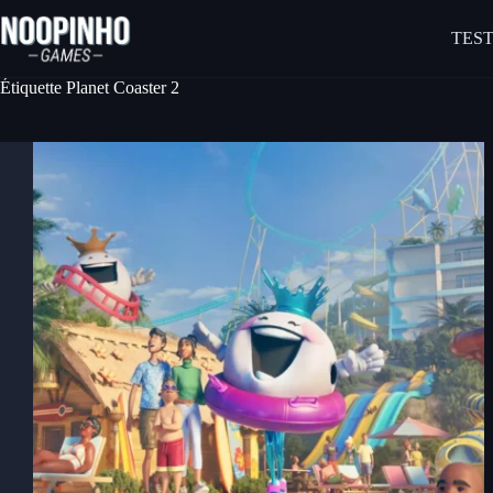
Passer
au
TEST
contenu
Étiquette
Planet Coaster 2