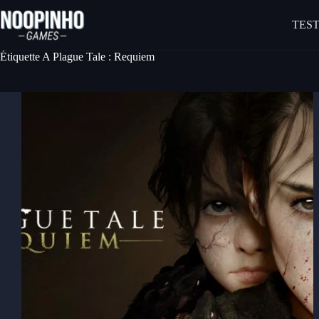
Passer
au
TEST
contenu
Étiquette
A Plague Tale : Requiem