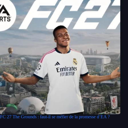
FC 27 The Grounds : faut-il se méfier de la promesse d’EA ?