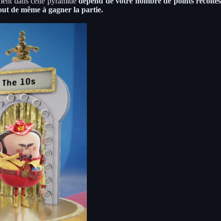
ment dans cette pyramide
dépend de votre nombre de points récolté
 tout de même à gagner la partie.