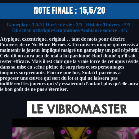
Note finale : 15,5/20
Gameplay :
3,5/5
| Durée de vie :
3/5
| Histoire/Univers :
5/5
|
Direction artistique/Graphismes/Ambiance sonore :
4/5
Atypique, excentrique, original… tant de mots pour décrire
l’univers de ce No More Heroes 3. Un univers unique qui réussis à
maintenir le joueur impliqué malgré un gameplay un poil répétitif.
Cela dit on aura peu de mal à lui pardonné étant donné qu’il sait
rester efficace. Mais il est clair que la vraie force de cet opus réside
dans sa mise en scène pleine de surprises et ses personnages
toujours surprenants. Encore une fois, Suda51 parviens à
proposer une œuvre qui sort du lot et qui ne laissera pas
indifférent les joueurs qui s’y essaieront d’autant plus qu’elle aura
le bon goût de ne pas s’éterniser.