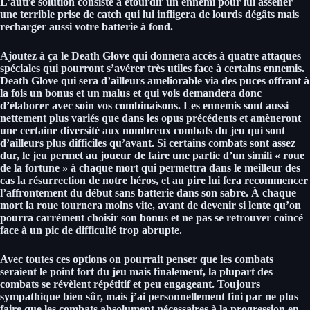
L’autre solution consiste à
étourdir un ennemi pour lui asséner
une terrible prise de catch
qui lui infligera de lourds dégâts mais
recharger aussi votre batterie à fond.
Ajoutez à ça le
Death Glove qui donnera accès à quatre attaques
spéciales
qui pourront s’avérer très utiles face à certains ennemis.
Death Glove qui sera d’ailleurs ameliorable via des puces offrant à
la fois un bonus et un malus et qui vois demandera donc
d’élaborer avec soin vos combinaisons.
Les ennemis sont aussi
nettement plus variés que dans les opus précédents et amèneront
une certaine diversité aux nombreux combats du jeu qui sont
d’ailleurs plus difficiles qu’avant.
Si certains combats sont assez
dur, le jeu permet au joueur de faire une partie d’un simili
« roue
de la fortune » à chaque mort qui permettra dans le meilleur des
cas la résurrection de notre héros, et au pire lui fera recommencer
l’affrontement du début sans batterie dans son sabre.
À chaque
mort la roue tournera moins vite, avant de devenir si lente qu’on
pourra carrément choisir son bonus et ne pas se retrouver coincé
face à un pic de difficulté trop abrupte.
Avec toutes ces options on pourrait penser que les combats
seraient le point fort du jeu mais finalement,
la plupart des
combats se révèlent répétitif et peu engageant.
Toujours
sympathique bien sûr, mais j’ai personnellement fini par ne plus
faire que les combats absolument nécessaires à la progression en