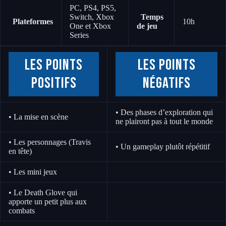
PC, PS4, PS5,
Switch, Xbox
Temps
Plateformes
10h
One et Xbox
de jeu
Series
Les points
Les points
positifs
négatifs
• Des phases d’exploration qui
• La mise en scène
ne plairont pas à tout le monde
• Les personnages (Travis
• Un gameplay plutôt répétitif
en tête)
• Les mini jeux
• Le Death Glove qui
apporte un petit plus aux
combats