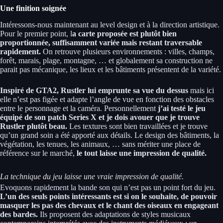
Une finition soignée
Intéressons-nous maintenant au level design et à la direction artistique.
Pour le premier point, l
a carte proposée est plutôt bien
proportionnée, suffisamment variée mais restant traversable
rapidement.
On retrouve plusieurs environnements : villes, champs,
forêt, marais, plage, montagne, … et globalement sa construction ne
parait pas mécanique, les lieux et les bâtiments présentent de la variété.
Inspiré de GTA2, Rustler lui emprunte sa vue du dessus
mais ici
elle n’est pas figée et adapte l’angle de vue en fonction des obstacles
entre le personnage et la caméra. Personnellement
j’ai testé le jeu
équipé de son patch Series X et je dois avouer que je trouve
Rustler plutôt beau.
Les textures sont bien travaillées et je trouve
qu’un grand soin a été apporté aux détails. Le design des bâtiments, la
végétation, les tenues, les animaux, … sans mériter une place de
référence sur le marché,
le tout laisse une impression de qualité.
La technique du jeu laisse une vraie impression de qualité.
Evoquons rapidement la bande son qui n’est pas un point fort du jeu.
L’un des seuls points intéressants est si on le souhaite, de pouvoir
masquer les pas des chevaux et le chant des oiseaux en engageant
des bardes.
Ils proposent des adaptations de styles musicaux