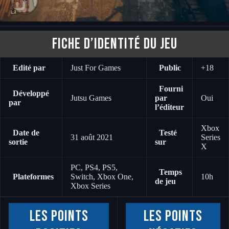
Fiche d’identité du jeu
Edité par
Just For Games
Public
+18
Fourni
Développé
Jutsu Games
par
Oui
par
l’éditeur
Xbox
Date de
Testé
31 août 2021
Series
sortie
sur
X
PC, PS4, PS5,
Temps
Plateformes
Switch, Xbox One,
10h
de jeu
Xbox Series
Les points
Les points