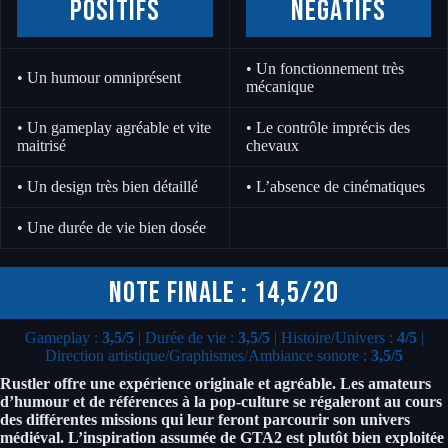
positifs
négatifs
• Un fonctionnement très
• Un humour omniprésent
mécanique
• Un gameplay agréable et vite
• Le contrôle imprécis des
maitrisé
chevaux
• Un design très bien détaillé
• L’absence de cinématiques
• Une durée de vie bien dosée
Note finale : 14,5/20
Gameplay :
3,5/5
| Durée de vie :
3,5/5
| Histoire/Univers :
4/5
|
Direction artistique/Graphismes/Ambiance sonore :
3,5/5
Rustler offre une expérience originale et agréable. Les amateurs
d’humour et de références à la pop-culture se régaleront au cours
des différentes missions qui leur feront parcourir son univers
médiéval. L’inspiration assumée de GTA2 est plutôt bien exploitée