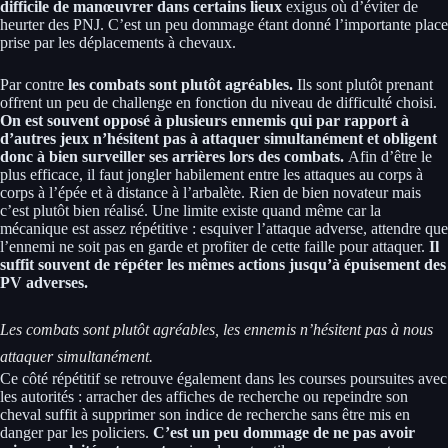
difficile de manœuvrer dans certains lieux
exigus où d’éviter de
heurter des PNJ. C’est un peu dommage étant donné l’importante place
prise par les déplacements à chevaux.
Par contre
les combats sont plutôt agréables.
Ils sont plutôt prenant
offrent un peu de challenge en fonction du niveau de difficulté choisi.
On est souvent opposé à plusieurs ennemis qui par rapport à
d’autres jeux n’hésitent pas à attaquer simultanément et obligent
donc à bien surveiller ses arrières lors des combats.
Afin d’être le
plus efficace, il faut jongler habilement entre les attaques au corps à
corps à l’épée et à distance à l’arbalète. Rien de bien novateur mais
c’est plutôt bien réalisé. Une limite existe quand même car la
mécanique est assez répétitive : esquiver l’attaque adverse, attendre que
l’ennemi ne soit pas en garde et profiter de cette faille pour attaquer.
Il
suffit souvent de répéter les mêmes actions jusqu’à épuisement des
PV adverses.
Les combats sont plutôt agréables, les ennemis n’hésitent pas à nous
attaquer simultanément.
Ce côté répétitif se retrouve également dans les courses poursuites avec
les autorités : arracher des affiches de recherche ou repeindre son
cheval suffit à supprimer son indice de recherche sans être mis en
danger par les policiers.
C’est un peu dommage de ne pas avoir