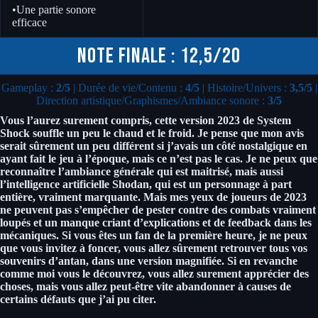
•Une partie sonore
efficace
Note finale : 12,5/20
Gameplay :
2/5
| Durée de vie/Contenu :
4/5
| Histoire/Univers :
3,5/5
|
Direction artistique/Graphismes/Ambiance sonore :
3/5
Vous l’aurez surement compris, cette version 2023 de System
Shock souffle un peu le chaud et le froid. Je pense que mon avis
serait sûrement un peu différent si j’avais un côté nostalgique en
ayant fait le jeu à l’époque, mais ce n’est pas le cas. Je ne peux que
reconnaître l’ambiance générale qui est maitrisé, mais aussi
l’intelligence artificielle Shodan, qui est un personnage à part
entière, vraiment marquante. Mais mes yeux de joueurs de 2023
ne peuvent pas s’empêcher de pester contre des combats vraiment
loupés et un manque criant d’explications et de feedback dans les
mécaniques. Si vous êtes un fan de la première heure, je ne peux
que vous invitez à foncer, vous allez sûrement retrouver tous vos
souvenirs d’antan, dans une version magnifiée. Si en revanche
comme moi vous le découvrez, vous allez surement apprécier des
choses, mais vous allez peut-être vite abandonner à causes de
certains défauts que j’ai pu citer.