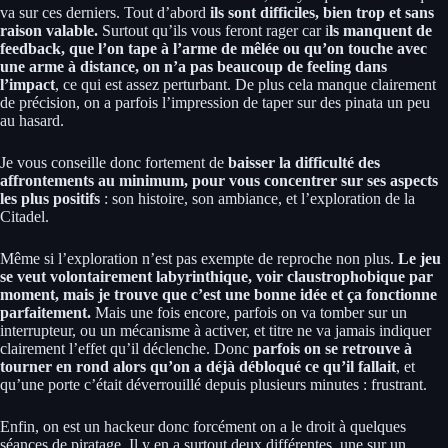
va sur ces derniers. Tout d’abord
ils sont difficiles, bien trop et sans
raison valable.
Surtout qu’ils vous feront rager car i
ls manquent de
feedback, que l’on tape à l’arme de mêlée ou qu’on touche avec
une arme à distance, on n’a pas beaucoup de feeling dans
l’impact
, ce qui est assez perturbant. De plus cela manque clairement
de précision, on a parfois l’impression de taper sur des pinata un peu
au hasard.
Je vous conseille donc fortement de
baisser la difficulté des
affrontements au minimum, pour vous concentrer sur ses aspects
les plus positifs
: son histoire, son ambiance, et l’exploration de la
Citadel.
Même si l’exploration n’est pas exempte de reproche non plus.
Le jeu
se veut volontairement labyrinthique, voir claustrophobique par
moment, mais je trouve que c’est une bonne idée et ça fonctionne
parfaitement.
Mais une fois encore, parfois on va tomber sur un
interrupteur, ou un mécanisme à activer, et titre ne va jamais indiquer
clairement l’effet qu’il déclenche. Donc
parfois on se retrouve à
tourner en rond alors qu’on a déjà débloqué ce qu’il fallait
, et
qu’une porte c’était déverrouillé depuis plusieurs minutes : frustrant.
Enfin, on est un hackeur donc forcément on a le droit à quelques
séances de piratage. Il y en a surtout deux différentes, une sur un