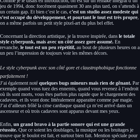
Comme je le disais en introduction, on est sur un remake intégral d’un
jeu de 1994, donc forcément quasiment 30 ans plus tard, on s’attends à
un certain gap. Et bien c’est le cas,
c’est un studio assez modeste qui
s’est occupé du développement, et pourtant le tout est très propre
,
on a même parfois un petit style pixel-art du plus bel effet.
Concernant la direction artistique, je la trouve inspirée, dans
le totale
style cyberpunk, mais avec un côté assez gore assumé.
En
revanche,
le tout est un peu répétitif,
au bout de plusieurs heures on a
un peu l’impression de toujours voir les mêmes décors.
Le style cyberpunk avec son côté gore et claustrophobique fonctionne
parfaitement !
J’ai également noté
quelques bugs mineurs mais rien de gênant.
Par
exemple quand vous tuez des ennemis, quand vous revenez à l’endroit
où ils sont morts, vous êtes parfois plus rapide que le chargement des
cadavres, et ils vont donc littéralement apparaitre comme par magie.
J’ai d’ailleurs frôlé la crise cardiaque quand ça m’est arrivé dans un
ascenseur et où trois cadavres sont apparus devant mes yeux.
Enfin,
un grand bravo à la partie sonore qui est une grande
réussite.
Que ce soient les doublages, la musique ou les bruitages je
trouve que le boulot est fait, et surtout bien fait. Mention spéciale pour