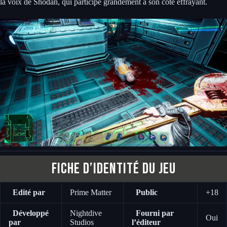
la voix de Shodan, qui participe grandement à son côté effrayant.
Fiche d’identité du jeu
Edité par
Prime Matter
Public
+18
Développé
Nightdive
Fourni par
Oui
par
Studios
l’éditeur