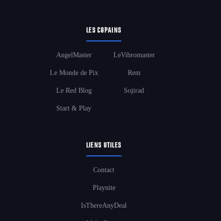
LES COPAINS
AngelMaster
LeVibromaster
Le Monde de Pix
Rem
Le Red Blog
Sojirad
Start & Play
LIENS UTILES
Contact
Playnite
IsThereAnyDeal