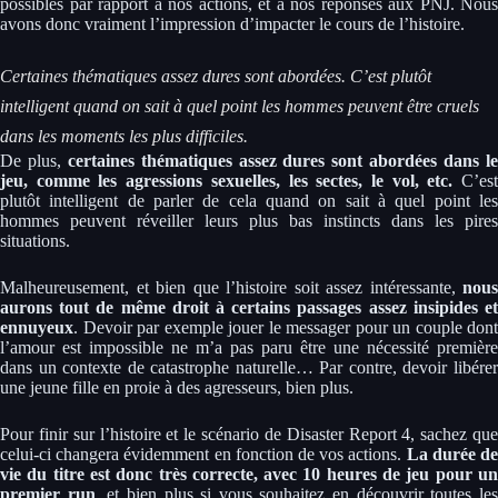
possibles par rapport à nos actions, et à nos réponses aux PNJ. Nous
avons donc vraiment l’impression d’impacter le cours de l’histoire.
Certaines thématiques assez dures sont abordées. C’est plutôt
intelligent quand on sait à quel point les hommes peuvent être cruels
dans les moments les plus difficiles.
De plus,
certaines thématiques assez dures sont abordées dans l
jeu, comme les agressions sexuelles, les sectes, le vol, etc.
C’es
plutôt intelligent de parler de cela quand on sait à quel point les
hommes peuvent réveiller leurs plus bas instincts dans les pires
situations.
Malheureusement, et bien que l’histoire soit assez intéressante,
nous
aurons tout de même droit à certains passages assez insipides et
ennuyeux
. Devoir par exemple jouer le messager pour un couple dont
l’amour est impossible ne m’a pas paru être une nécessité première
dans un contexte de catastrophe naturelle… Par contre, devoir libérer
une jeune fille en proie à des agresseurs, bien plus.
Pour finir sur l’histoire et le scénario de Disaster Report 4, sachez que
celui-ci changera évidemment en fonction de vos actions.
La durée d
vie du titre est donc très correcte, avec 10 heures de jeu pour un
premier run
, et bien plus si vous souhaitez en découvrir toutes le