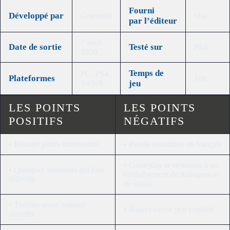
Fourni
Développé
par
Granzella
Oui
par
l’éditeur
7 avril
Date de sortie
Testé sur
PS4
2020
Temps de
PC, PS4,
Plateformes
10h
Switch
jeu
LES POINTS
LES POINTS
POSITIFS
NÉGATIFS
• Histoire plutôt intéressante
• Pas de sous-titres en français
• Gameplay se résumant à un
• Quelques situations qui font
enchaînement de dialogues et
réfléchir
de choix
• Thèmes assez matures
• Aspect survie peu exploité
abordés