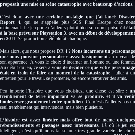
proposait une mise en scène catastrophe avec beaucoup d’actions.
C’est donc
avec une certaine nostalgie que j’ai lancé Disaste
Report 4
, qui ne s’appelle plus SOS Final Escape chez nous
maintenant. Le jeu porte d’ailleurs plutôt bien son nom, puisqu’
il étai
à la base prévu sur Playstation 3, avec un début de développement
en 2011
. Sa production a été plutôt chaotique.
Mais alors, que nous propose DR 4 ?
Nous incarnons un personnage
que nous pouvons personnaliser assez basiquement
au niveau de
son apparence. A vous le choix d’incarner un homme ou une femme.
Au début du jeu, ce sera
à vous de décider ce que votre personnag
était en train de faire au moment de la catastrophe
: aller à u
entretien pour le travail, se promener, ou encore retrouver des amis.
Peu importe l’histoire que vous choisirez, une chose est sûre :
un
tremblement de terre important va se produire, et il va venir
bouleverser grandement votre quotidien
. Ce n’est d’ailleurs pas un
seul tremblement qui interviendra, mais bien plusieurs.
L’histoire est assez linéaire mais offre tout de même quelques
rebondissements et passages assez intéressants.
Là où le jeu es
intelligent, c’est qu’il nous laisse une très grande variété de choix