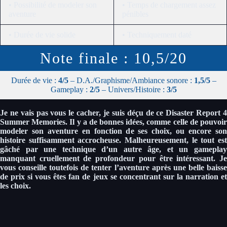
• Possibilité de modeler son
• Temps de chargement assez
aventure
pénibles
• Durée de vie solide
• Techniquement daté
Note finale : 10,5/20
Durée de vie :
4/5
– D.A./Graphisme/Ambiance sonore :
1,5/5
–
Gameplay :
2/5
– Univers/Histoire :
3/5
Je ne vais pas vous le cacher, je suis déçu de ce Disaster Report 4
Summer Memories. Il y a de bonnes idées, comme celle de pouvoir
modeler son aventure en fonction de ses choix, ou encore son
histoire suffisamment accrocheuse. Malheureusement, le tout est
gâché par une technique d’un autre âge, et un gameplay
manquant cruellement de profondeur pour être intéressant. Je
vous conseille toutefois de tenter l’aventure après une belle baisse
de prix si vous êtes fan de jeux se concentrant sur la narration et
les choix.