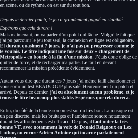
en scène, ou de rythme, on est sur du tout bon.
Depuis le dernier patch, le jeu a grandement gagné en stabilité.
Espérons que cela durera !
Mais maintenant, on va parler d’un point qui fâche. Malgré le fait que
j’ai pu parcourir le jeu tout seul, la connexion en ligne est obligatoire.
Et durant quasiment 7 jours, je n’ai pas pu progresser comme je
le voulais. Le titre indiquait une fois sur deux « chargement de
Metropolis » en boucle à la fin d’une mission.
J’étais donc obligé de
quitter de force, et de recharger ma partie. Le tout en devant
recommencer la mission précédente évidemment.
Autant vous dire que durant ces 7 jours j’ai même failli abandonner et
vous sortir un test BEAUCOUP plus salé. Heureusement un patch et
arrivé. Depuis ce dernier,
j’ai eu absolument aucun problème, et je
trouve le titre beaucoup plus stable. Espérons que cela durera.
Enfin, du côté de la bande-son on est sur du très bon. La musique est
un peu discrète, mais les bruitages et l’ambiance sonore notamment
durant les affrontements est efficace. De plus,
il faut noter la très
bonne VF, avec notamment la voix de Donald Reignoux en Lex
Luthor, ou encore Adrien Antoine qui incarne parfaitement