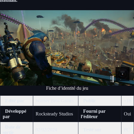
Batman.
Fiche d’identité du jeu
Edité par
Warner Bros Games
Public
+18
Développé
Fourni par
Rocksteady Studios
Oui
par
l’éditeur
Date de
02/02/2024
Testé sur
PC
sortie