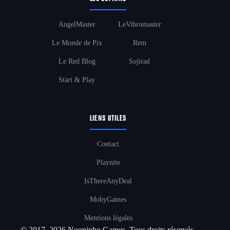
AngelMaster
LeVibromaster
Le Monde de Pix
Rem
Le Red Blog
Sojirad
Start & Play
LIENS UTILES
Contact
Playnite
IsThereAnyDeal
MobyGames
Mentions légales
© 2017–2026 Noopinho Games. Tous droits réservés.