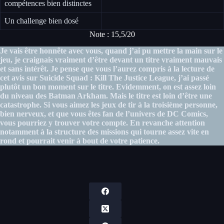
compétences bien distinctes
Un challenge bien dosé
Note : 15,5/20
Je vais être honnête avec vous, quand j’ai pu mettre la main sur le
jeu, je craignais vraiment d’être devant un titre vraiment mauvais
et sans intérêt. Je pense que vous l’aurez compris à la lecture de
cet avis sur Suicide Squad : Kill The Justice League, j’ai passé
plutôt un bon moment sur le titre. Evidemment, on est assez loin
du niveau des Batman Arkham. Mais le titre est loin d’être une
catastrophe. Si vous aimez les jeux de tir à la troisième personne,
bien nerveux, et que vous êtes fan de l’univers de DC Comics,
vous pourriez y trouver votre compte. En revanche attention
notamment à la structure des missions qui tourne assez vite en
rond et pourrait venir à bout de votre patience.