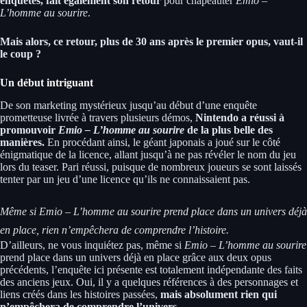
enquêtes, fait également son retour
pour chapeauter
Emio –
L’homme au sourire
.
Mais alors, ce retour, plus de 30 ans après le premier opus, vaut-il
le coup ?
Un début intriguant
De son marketing mystérieux jusqu’au début d’une enquête
prometteuse livrée à travers plusieurs démos,
Nintendo a réussi à
promouvoir
Emio – L’homme au sourire
de la plus belle des
manières.
En procédant ainsi, le géant japonais a joué sur le côté
énigmatique de la licence, allant jusqu’à ne pas révéler le nom du jeu
lors du teaser. Pari réussi, puisque de nombreux joueurs se sont laissés
tenter par un jeu d’une licence qu’ils ne connaissaient pas.
Même si
Emio – L’homme au sourire
prend place dans un univers déjà
en place, rien n’empêchera de comprendre l’histoire.
D’ailleurs, ne vous inquiétez pas, même si
Emio – L’homme au sourire
prend place dans un univers déjà en place grâce aux deux opus
précédents, l’enquête ici présente est totalement indépendante des faits
des anciens jeux. Oui, il y a quelques références à des personnages et
liens créés dans les histoires passées,
mais absolument rien qui
n’empêchera de comprendre l’univers.