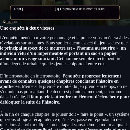
Une enquête à deux vitesses
L’enquête menée par votre personnage et la police vous amènera à des
révélations surprenantes. Sans spoiler aucun aspect du jeu, sachez que
le principal suspect de ce meurtre est « l’homme au sourire », un
individu vêtu d’un imperméable et portant un sac en papier
arborant un visage souriant.
Cet homme semble directement tiré
d’une légende urbaine que les jeunes colportent entre eux.
D’interrogatoire en interrogatoire,
l’enquête progresse lentement
avant de connaître quelques chapitres concluant l’histoire en
apothéose.
Même si la première moitié du jeu prend son temps, on ne
s’ennuie pas pour autant. Le décor est planté calmement, et comme
dans la réalité,
il faut parfois attendre un élément déclencheur pour
débloquer la suite de l’histoire.
À la fin de chaque chapitre, le joueur doit « faire le point », un système
qui vous oblige à récapituler ce qu’il s’est passé en répondant à des
questions à choix multiples ou en tapant vous-même le mot manquant.
Ce n’est rien de compliqué, et même en cas d’erreur, cela n’aura