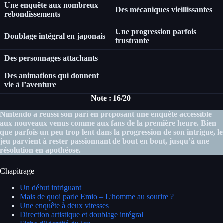
Une enquête aux nombreux
Des mécaniques vieillissantes
rebondissements
Une progression parfois
Doublage intégral en japonais
frustrante
Des personnages attachants
Des animations qui donnent
vie à l’aventure
Note : 16/20
Nintendo a réussi son pari en proposant une enquête accessible
aux nouveaux venus comme aux fans de la première heure. Bien
que parfois un peu trop lent dans la progression de son intrigue, le
jeu parvient à rester passionnant de bout en bout, jusqu’à une
résolution en apothéose.
Chapitrage
Un début intriguant
Mais de quoi parle Emio – L’homme au sourire ?
Une enquête à deux vitesses
Direction artistique et doublage intégral