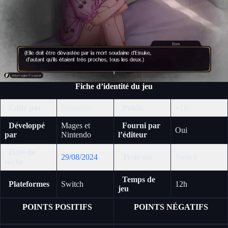
Fiche d’identité du jeu
Edité par
Nintendo
Public
+18
Développé
Mages et
Fourni par
Oui
par
Nintendo
l’éditeur
Date de
29/08/2024
Testé sur
Switch
sortie
Temps de
Plateformes
Switch
12h
jeu
POINTS POSITIFS
POINTS NÉGATIFS