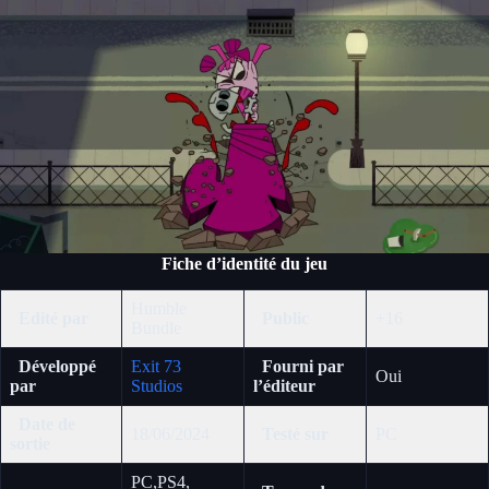
Fiche d’identité du jeu
Humble
Edité par
Public
+16
Bundle
Développé
Exit 73
Fourni par
Oui
par
Studios
l’éditeur
Date de
18/06/2024
Testé sur
PC
sortie
PC,PS4,