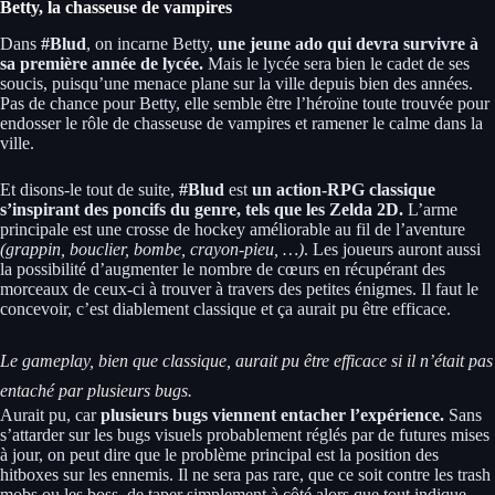
Betty, la chasseuse de vampires
Dans
#Blud
, on incarne Betty,
une jeune ado qui devra survivre à
sa première année de lycée.
Mais le lycée sera bien le cadet de ses
soucis, puisqu’une menace plane sur la ville depuis bien des années.
Pas de chance pour Betty, elle semble être l’héroïne toute trouvée pour
endosser le rôle de chasseuse de vampires et ramener le calme dans la
ville.
Et disons-le tout de suite,
#Blud
est
un action-RPG classique
s’inspirant des poncifs du genre, tels que les Zelda 2D.
L’arme
principale est une crosse de hockey améliorable au fil de l’aventure
(grappin, bouclier, bombe, crayon-pieu, …)
. Les joueurs auront aussi
la possibilité d’augmenter le nombre de cœurs en récupérant des
morceaux de ceux-ci à trouver à travers des petites énigmes. Il faut le
concevoir, c’est diablement classique et ça aurait pu être efficace.
Le gameplay, bien que classique, aurait pu être efficace si il n’était pas
entaché par plusieurs bugs.
Aurait pu, car
plusieurs bugs viennent entacher l’expérience.
Sans
s’attarder sur les bugs visuels probablement réglés par de futures mises
à jour, on peut dire que le problème principal est la position des
hitboxes sur les ennemis. Il ne sera pas rare, que ce soit contre les trash
mobs ou les boss, de taper simplement à côté alors que tout indique