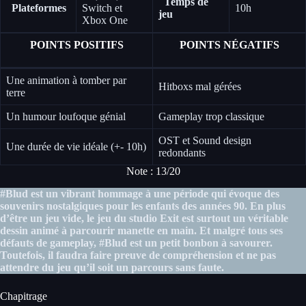
Temps de
Plateformes
Switch et
10h
jeu
Xbox One
POINTS POSITIFS
POINTS NÉGATIFS
Une animation à tomber par
Hitboxs mal gérées
terre
Un humour loufoque génial
Gameplay trop classique
OST et Sound design
Une durée de vie idéale (+- 10h)
redondants
Note : 13/20
#Blud est un vibrant hommage à une période qui évoque des
souvenirs nostalgiques pour les enfants des années 90. En plus
d’être un jeu vide, le jeu du studio Exit est surtout un véritable
dessin animé à parcourir manette en main. Et malgré tous ses
défauts de gameplay, #Blud est un petit bonbon à savourer.
Toutefois, il faudra faire preuve de compréhension et ne pas
attendre du jeu qu’il soit un parcours sans faute.
Chapitrage