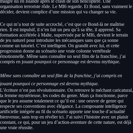
malgré lui en Islande après le crash de son hélicoptère. Une
organisation terroriste rôde. Le MI6 regarde. Et Bond, sans vraiment le
décider, devient complice d’une mission qui va changer sa vie.
Ce qui m’a tout de suite accroché, c’est que ce Bond-là ne maîtrise
rien. Il est impulsif, il n’en fait un peu qu’à sa tête, il apprend. Sa
formation accélérée à Malte, supervisée par le MI6, devient le terrain
de jeu naturel pour introduire les mécaniques sans que ça sonne
comme un tutoriel. C’est intelligent. On grandit avec lui, et cette
progression donne au scénario une vraie colonne vertébrale
émotionnelle. Même sans connaître un seul film de la franchise, j’ai
compris en jouant pourquoi ce personnage est devenu mythique.
Même sans connaître un seul film de la franchise, j’ai compris en
jouant pourquoi ce personnage est devenu mythique.
L’écriture n’est pas révolutionnaire. On retrouve le méchant caricatural,
la femme mystérieuse, les codes du genre. Mais ça fonctionne, parce
que le jeu assume totalement ce qu’il est : une oeuvre de genre qui
respecte ses conventions avec élégance. La composante intelligence
artificielle intégrée au fil du scénario apporte une touche d’actualité
bienvenue, sans trop en révéler ici. J’ai suivi l’histoire avec un plaisir
constant, ce qui, pour un jeu d’action-aventure de cette nature, est déjà
une vraie réussite.