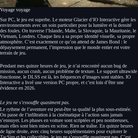
Voyage voyage
Sur PC, le jeu est superbe. Le moteur Glacier d’IO Interactive gère les
environnements avec un soin particulier pour la lumière et la densité
des foules. On traverse l’Islande, Malte, la Slovaquie, la Mauritanie, le
Vietnam, Londres. Chaque lieu a sa propre identité visuelle, sa propre
atmosphère. C’est exactement ce qu’on attend de James Bond : le
dépaysement permanent, l’impression que le monde entier est votre
terrain de jeu.
Pendant mes quinze heures de jeu, je n’ai rencontré aucun bug de
mission, aucun crash, aucun problème de texture. Le support ultrawide
fonctionne, le DLSS est là, les fréquences d’images sont stables. IO
Interactive a livré une version PC propre, et c’est loin d’être une
évidence en 2026.
Le jeu ne s’essouffle quasiment pas.
Le rythme de l’aventure est peut-être sa qualité la plus sous-estimée.
On passe de l’infiltration à la cinématique à l’action sans jamais
s’ennuyer. Les phases en voiture sont scriptées et peu nombreuses,
mais elles sont bien mises en scène. Rien ne traîne. En quinze heures
de ligne droite, avec cinq heures supplémentaires pour explorer le
TacSim et les collectibles, le jeu ne s’essouffle quasiment pas. C’est