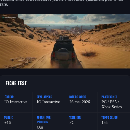
rare.
FICHE TEST
ÉDITEUR
DÉVELOPPEUR
DATE DE SORTIE
PLATEFORMES
IO Interactive
IO Interactive
26 mai 2026
PC / PS5 /
Xbox Series
PUBLIC
FOURNI PAR
TESTÉ SUR
TEMPS DE JEU
+16
L'ÉDITEUR
PC
15h
Oui