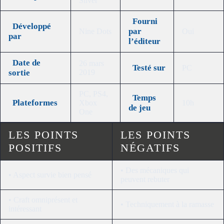
Silver
Fourni
Développé
par
Nine Dots
Oui
par
l’éditeur
Date de
26 mars
Testé sur
PC
sortie
2019
PC, PS4,
Temps
Plateformes
Xbox
10h
de jeu
One
LES POINTS
LES POINTS
POSITIFS
NÉGATIFS
• Des mécaniques qui
• Aspect survie bien pensé
peuvent rebuter
• Craft omniprésent et
• Techniquement à la ramasse
intéressant