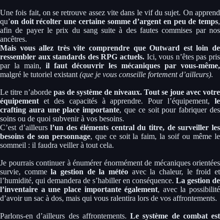
Une fois fait, on se retrouve assez vite dans le vif du sujet. On apprend
qu’
on doit récolter une certaine somme d’argent en peu de temps
,
afin de payer le prix du sang suite à des fautes commises par nos
ancêtres.
Mais vous allez très vite comprendre que Outward est loin de
ressembler aux standards des RPG actuels.
Ici, vous n’êtes pas pris
par la main,
il faut découvrir les mécaniques par vous-même,
malgré le tutoriel existant
(que je vous conseille fortement d’ailleurs).
Le titre n’aborde
pas de système de niveaux. Tout se joue avec votre
équipement
et des capacités à apprendre. Pour l’équipement,
le
crafting aura une place importante
, que ce soit pour fabriquer de
soins ou de quoi subvenir à vos besoins.
C’est d’ailleurs
l’un des éléments central du titre, de surveiller le
besoins de son personnage
, que ce soit la faim, la soif ou même l
sommeil : il faudra veiller à tout cela.
Je pourrais continuer à énumérer énormément de mécaniques orientées
survie, comme
la gestion de la météo
avec la chaleur, le froid e
l’humidité, qui demandera de s’habiller en conséquence.
La gestion de
l’inventaire a une place importante également
, avec la possibilité
d’avoir un sac à dos, mais qui vous ralentira lors de vos affrontements.
Parlons-en d’ailleurs des affrontements.
Le système de combat est