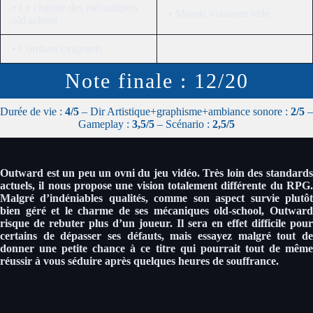
• Le charme des mécaniques
• Monde vraiment vide
old school
• Combats exigeants
Note finale : 12/20
Durée de vie :
4/5
– Dir Artistique+graphisme+ambiance sonore :
2/5
–
Gameplay :
3,5/5
– Scénario :
2,5/5
Outward est un peu un ovni du jeu vidéo. Très loin des standards
actuels, il nous propose une vision totalement différente du RPG.
Malgré d’indéniables qualités, comme son aspect survie plutôt
bien géré et le charme de ses mécaniques old-school, Outward
risque de rebuter plus d’un joueur. Il sera en effet difficile pour
certains de dépasser ses défauts, mais essayez malgré tout de
donner une petite chance à ce titre qui pourrait tout de même
réussir à vous séduire après quelques heures de souffrance.